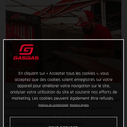
En cliquant sur « Accepter tous les cookies », vous
acceptez que des cookies soient enregistrés sur votre
appareil pour améliorer votre navigation sur le site,
Planning on competing in the world’s longest running FIM
analyser votre utilisation du site et soutenir nos efforts de
marketing. Les cookies peuvent également être refusés.
enduro event? Want to rent one of our awesome enduro bikes
Politique de confidentialité
Mentions légales
to make the 6DAYS extra special? Or, if you’re planning to
compete on your own bike, do you want to receive the best
race service available? Yes? Then read on…