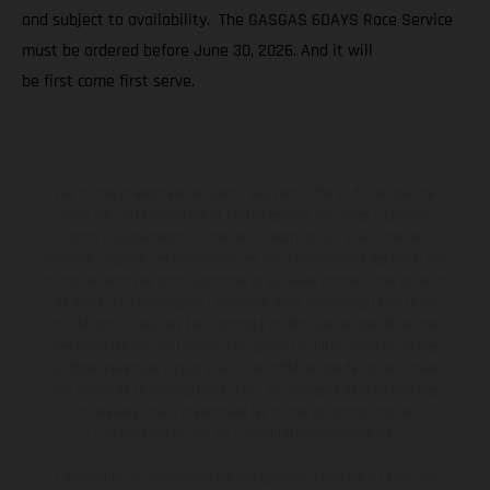
and subject to availability. The GASGAS 6DAYS Race Service
must be ordered before June 30, 2026. And it will
be first come first serve.
Les motos présentées en photo peuvent différer du modèle de
série sur certains détails et certaines sont équipées d’options
contre supplément. Toutes les indications sur le volume de
livraison, l’aspect, les performances, les dimensions et les poids des
motos ne sont pas contraignantes et peuvent contenir des erreurs
de saisie ou d'impression ; elles sont donc faites sous réserve de
modification. Veuillez tenir compte du fait que les spécifications
des modèles peuvent varier d'un pays à un autre. Dans le cas des
surfaces revêtues, il peut y avoir des différences de couleur dues
aux écarts de processus habituels. Les images et illustrations des
modèles Enduro présentent les motos en configuration
compétition et non en configuration homologuée.
Les valeurs de consommation indiquées se réfèrent à l'état des