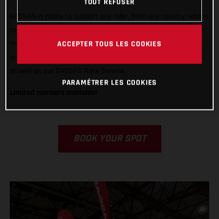
TOUT REFUSER
GASGAS is ready to support any rider, from any country, who is
competing in Grandola, Portugal. We want to do all we can to
make racing in Italy easier, less stressful, and way more
ACCEPTER TOUS LES COOKIES
enjoyable! That’s why we’re offering our bike rental program
as well as our GASGAS Race Service.
PARAMÉTRER LES COOKIES
Limited numbers available!
BOOK YOUR SPOT