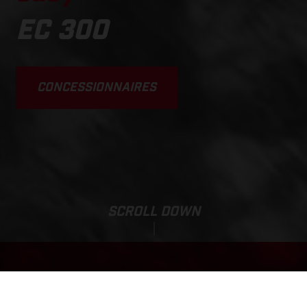
EC 300
CONCESSIONNAIRES
SCROLL DOWN
Prix promo:
EC 300