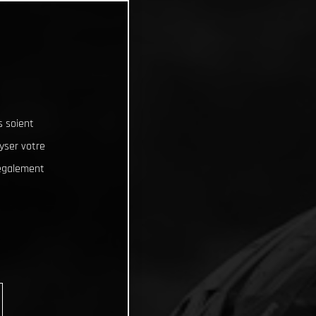
s soient
lyser votre
 également