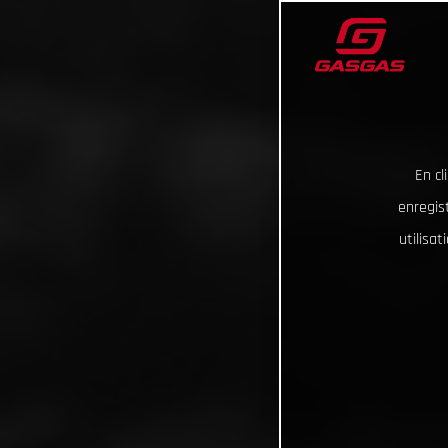
En cl
enregist
utilisa