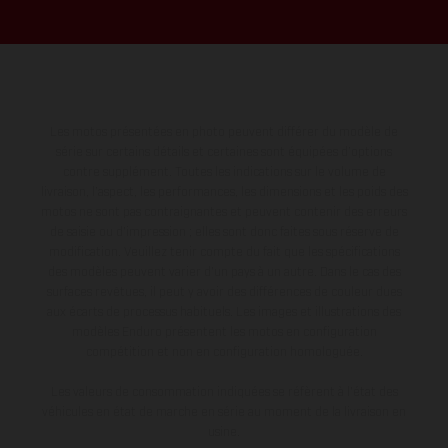
Les motos présentées en photo peuvent différer du modèle de
série sur certains détails et certaines sont équipées d’options
contre supplément. Toutes les indications sur le volume de
livraison, l’aspect, les performances, les dimensions et les poids des
motos ne sont pas contraignantes et peuvent contenir des erreurs
de saisie ou d'impression ; elles sont donc faites sous réserve de
modification. Veuillez tenir compte du fait que les spécifications
des modèles peuvent varier d'un pays à un autre. Dans le cas des
surfaces revêtues, il peut y avoir des différences de couleur dues
aux écarts de processus habituels. Les images et illustrations des
modèles Enduro présentent les motos en configuration
compétition et non en configuration homologuée.
Les valeurs de consommation indiquées se réfèrent à l'état des
véhicules en état de marche en série au moment de la livraison en
usine.