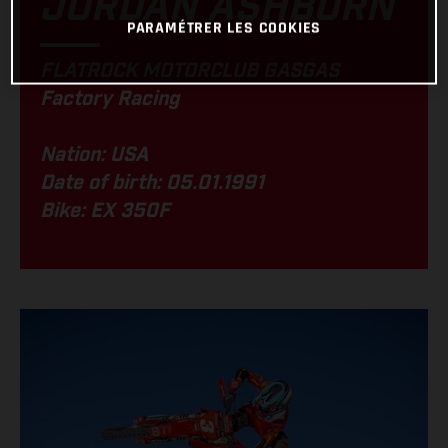
JORDAN ASHBURN
PARAMÉTRER LES COOKIES
FLATROCK MOTORCLUB GASGAS
Factory Racing
Nation: USA
Date of birth: 05.01.1991
Bike: EX 350F