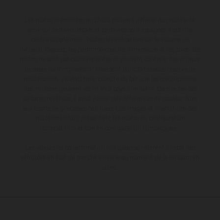
Les motos présentées en photo peuvent différer du modèle de
série sur certains détails et certaines sont équipées d’options
contre supplément. Toutes les indications sur le volume de
livraison, l’aspect, les performances, les dimensions et les poids des
motos ne sont pas contraignantes et peuvent contenir des erreurs
de saisie ou d'impression ; elles sont donc faites sous réserve de
modification. Veuillez tenir compte du fait que les spécifications
des modèles peuvent varier d'un pays à un autre. Dans le cas des
surfaces revêtues, il peut y avoir des différences de couleur dues
aux écarts de processus habituels. Les images et illustrations des
modèles Enduro présentent les motos en configuration
compétition et non en configuration homologuée.
Les valeurs de consommation indiquées se réfèrent à l'état des
véhicules en état de marche en série au moment de la livraison en
usine.