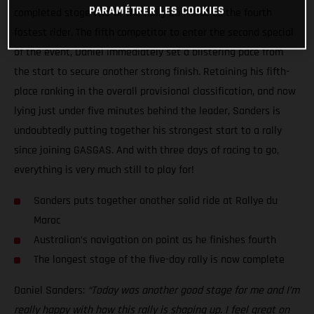
PARAMÉTRER LES COOKIES
completed stage two of the Rally du Maroc as the fourth
fastest rider. The fifth competitor to enter the second special
of the event, Daniel immediately set a blistering pace from
the start to secure another strong finish. Retaining his fifth-
place ranking in the overall provisional classification, and now
lying just under five minutes behind the leader, Sanders is
undoubtedly putting together his strongest start to a rally
since joining GASGAS. And with three days of racing to go,
everything is very much still to play for!
Sanders puts together another solid ride at Rallye du
Maroc
Australian’s navigation on point as he finishes fourth
The longest stage of the five-day rally is now complete
Daniel Sanders:
“Today was another good stage for me and I’m
really happy with how this rally is shaping up. I feel great on