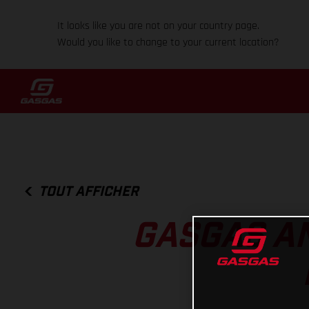
It looks like you are not on your country page.
Would you like to change to your current location?
TOUT AFFICHER
GASGAS A