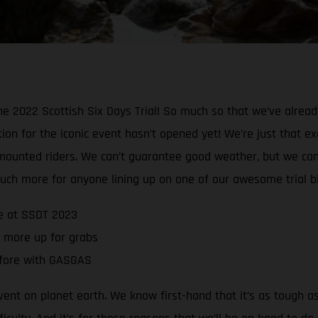
he 2022 Scottish Six Days Trial! So much so that we’ve alrea
on for the iconic event hasn’t opened yet! We’re just that ex
nted riders. We can’t guarantee good weather, but we can 
ch more for anyone lining up on one of our awesome trial bi
ce at SSDT 2023
 more up for grabs
before with GASGAS
vent on planet earth. We know first-hand that it’s as tough a