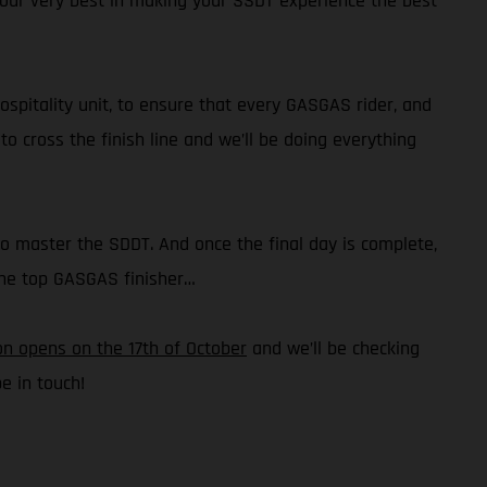
o our very best in making your SSDT experience the best
hospitality unit, to ensure that every GASGAS rider, and
o cross the finish line and we’ll be doing everything
to master the SDDT. And once the final day is complete,
 the top GASGAS finisher…
on opens on the 17th of October
and we’ll be checking
e in touch!