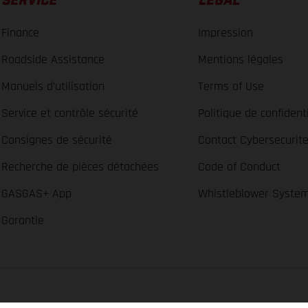
SERVICE
LÉGAL
Finance
Impression
Roadside Assistance
Mentions légales
Manuels d’utilisation
Terms of Use
Service et contrôle sécurité
Politique de confidenti
Consignes de sécurité
Contact Cybersecurit
Recherche de pièces détachées
Code of Conduct
GASGAS+ App
Whistleblower Syste
Garantie