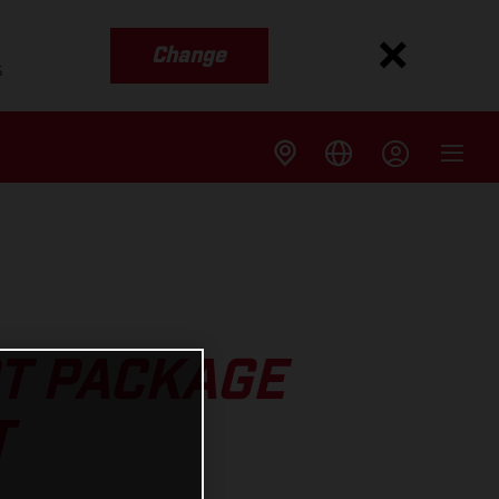
Change
s
T PACKAGE
T