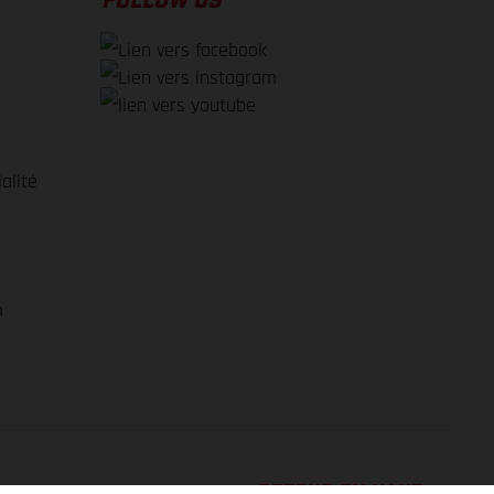
FOLLOW US
alité
e
m
RETOUR EN HAUT