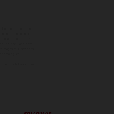
ont équipées d’options
nsions et les poids des
donc faites sous réserve
 à un autre. Dans le cas
s images et illustrations
on homologuée.
oment de la livraison en