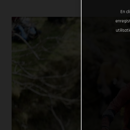
En cl
enregist
utilisa