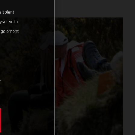
s soient
lyser votre
 également