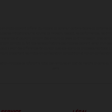
en photo peuvent différer du modèle de série sur certains détails et certaines s
tes les indications sur le volume de livraison, l’aspect, les performances, les dime
aignantes et peuvent contenir des erreurs de saisie ou d'impression ; elles sont 
ez tenir compte du fait que les spécifications des modèles peuvent varier d'un pays
l peut y avoir des différences de couleur dues aux écarts de processus habituels. Le
nduro présentent les motos en configuration compétition et non en configurati
tion indiquées se réfèrent à l'état des véhicules en état de marche en série au m
usine.