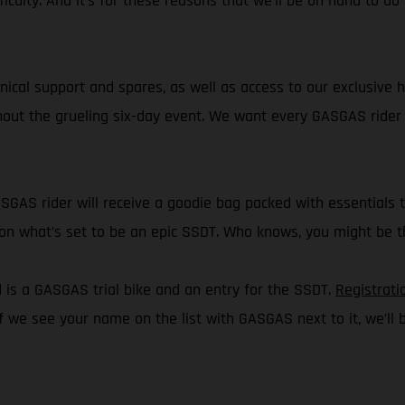
ficulty. And it’s for these reasons that we’ll be on hand to d
chnical support and spares, as well as access to our exclusive 
ghout the grueling six-day event. We want every GASGAS rider t
ASGAS rider will receive a goodie bag packed with essentials 
ct on what’s set to be an epic SSDT. Who knows, you might be
d is a GASGAS trial bike and an entry for the SSDT.
Registrati
if we see your name on the list with GASGAS next to it, we’ll b