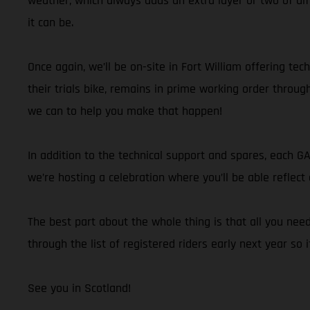
weather, which always adds an extra layer or two of dif
it can be.
Once again, we’ll be on-site in Fort William offering te
their trials bike, remains in prime working order throu
we can to help you make that happen!
In addition to the technical support and spares, each G
we’re hosting a celebration where you’ll be able refle
The best part about the whole thing is that all you nee
through the list of registered riders early next year so 
See you in Scotland!