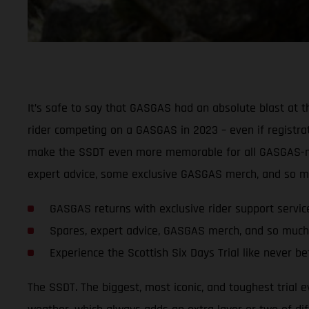
It’s safe to say that GASGAS had an absolute blast at t
rider competing on a GASGAS in 2023 – even if registrati
make the SSDT even more memorable for all GASGAS-mou
expert advice, some exclusive GASGAS merch, and so mu
GASGAS returns with exclusive rider support servi
Spares, expert advice, GASGAS merch, and so much
Experience the Scottish Six Days Trial like never 
The SSDT. The biggest, most iconic, and toughest trial e