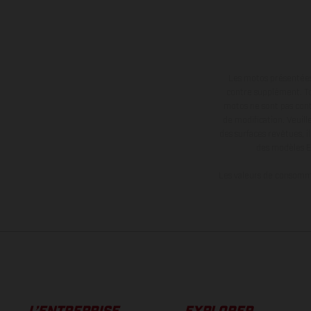
Les motos présentées 
contre supplément. Tou
motos ne sont pas contr
de modification. Veuill
des surfaces revêtues, i
des modèles E
Les valeurs de consomma