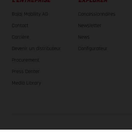
L’ENTREPRISE
EXPLORER
Bajaj Mobility AG
Concessionnaires
Contact
Newsletter
Carrière
News
Devenir un distributeur
Configurateur
Procurement
Press Center
Media Library
GASGAS Copyright 2026, all rights reserved