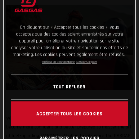
En cliquant sur « Accepter tous les cookies », vous
acceptez que des cookies soient enregistrés sur votre
appareil pour améliorer votre navigation sur le site,
analyser votre utilisation du site et soutenir nos efforts de
marketing. Les cookies peuvent également être refusés.
Politique de confidentialité
Mentions légales
TOUT REFUSER
ACCEPTER TOUS LES COOKIES
With the goal of encouraging all riders to join the action,
become more confident and better prepared to master the art
of feet-up riding, GASGAS is thrilled to introduce The GASGAS
PARAMÉTRER LES COOKIES