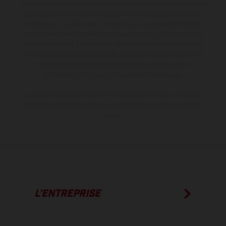
motos ne sont pas contraignantes et peuvent contenir des erreurs
de saisie ou d'impression ; elles sont donc faites sous réserve de
modification. Veuillez tenir compte du fait que les spécifications
des modèles peuvent varier d'un pays à un autre. Dans le cas des
surfaces revêtues, il peut y avoir des différences de couleur dues
aux écarts de processus habituels. Les images et illustrations des
modèles Enduro présentent les motos en configuration
compétition et non en configuration homologuée.
Les valeurs de consommation indiquées se réfèrent à l'état des
véhicules en état de marche en série au moment de la livraison en
usine.
L’ENTREPRISE