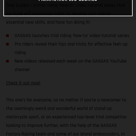
Trial Guides – a trial riding ‘how-to’ video tutorial series that
we hope will encourage riders to develop and master
essential new skills, and have fun doing it!
GASGAS launches trial riding ‘how-to’ video tutorial series
Pro riders reveal their tips and tricks for effective feet-up
riding
New videos released each week on the GASGAS YouTube
channel
Check it out now!
This one’s for everyone, so no matter if you’re a newcomer to
the seemingly weird and wonderful world of stand-up
motorcycle sport, or an experienced top-level trial competitor
looking to improve further, with the help of the GASGAS
Factory Racing team and some of our brand ambassadors, in