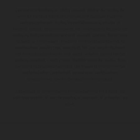
Les motos présentées en photo peuvent différer du modèle de
série sur certains détails et certaines sont équipées d’options
contre supplément. Toutes les indications sur le volume de
livraison, l’aspect, les performances, les dimensions et les poids des
motos ne sont pas contraignantes et peuvent contenir des erreurs
de saisie ou d'impression ; elles sont donc faites sous réserve de
modification. Veuillez tenir compte du fait que les spécifications
des modèles peuvent varier d'un pays à un autre. Dans le cas des
surfaces revêtues, il peut y avoir des différences de couleur dues
aux écarts de processus habituels. Les images et illustrations des
modèles Enduro présentent les motos en configuration
compétition et non en configuration homologuée.
Les valeurs de consommation indiquées se réfèrent à l'état des
véhicules en état de marche en série au moment de la livraison en
usine.