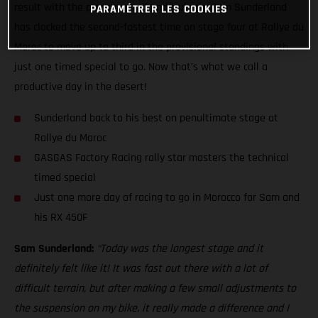
result with the pressure well and truly on, Sam Sunderland
PARAMÉTRER LES COOKIES
has clocked the second-fastest time on stage four at Rallye du
Maroc to move up to third in the provisional standings with
just one timed special to go. Now that’s what we call a
productive day in the desert!
Sunderland back to his best on penultimate stage at
Rallye du Maroc
GASGAS Factory Racing rally star masters the technical
timed special
Just one more day of racing to go in Morocco for Sam and
his RX 450F
Sam Sunderland:
“Today was the longest stage and it
definitely felt like it! It was fast out there with a lot of
difficult terrain, but after making a few small adjustments to
the suspension on my bike, it really made a difference and I