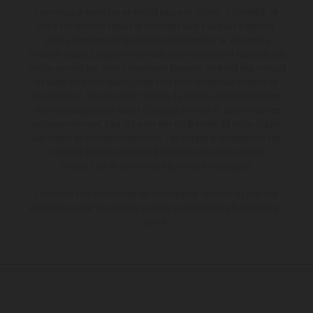
Les motos présentées en photo peuvent différer du modèle de
série sur certains détails et certaines sont équipées d’options
contre supplément. Toutes les indications sur le volume de
livraison, l’aspect, les performances, les dimensions et les poids des
motos ne sont pas contraignantes et peuvent contenir des erreurs
de saisie ou d'impression ; elles sont donc faites sous réserve de
modification. Veuillez tenir compte du fait que les spécifications
des modèles peuvent varier d'un pays à un autre. Dans le cas des
surfaces revêtues, il peut y avoir des différences de couleur dues
aux écarts de processus habituels. Les images et illustrations des
modèles Enduro présentent les motos en configuration
compétition et non en configuration homologuée.
Les valeurs de consommation indiquées se réfèrent à l'état des
véhicules en état de marche en série au moment de la livraison en
usine.