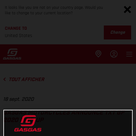
It looks like you are not on your country page. Would you
like to change to your current location?
CHANGE TO
Change
United States
TOUT AFFICHER
18 sept. 2020
GASGAS MOTORCYCLES ANNOUNCE TXT GP
2020 LINE-UP