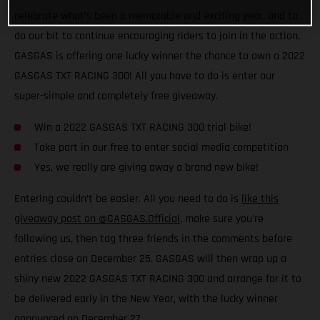
celebrate what’s been a memorable and exciting year, and to
do our bit to continue encouraging riders to join in the action,
GASGAS is offering one lucky winner the chance to own a 2022
GASGAS TXT RACING 300! All you have to do is enter our
super-simple and completely free giveaway.
Win a 2022 GASGAS TXT RACING 300 trial bike!
Take part in our free to enter social media competition
Yes, we really are giving away a brand new bike!
Entering couldn’t be easier. All you need to do is
like this
giveaway post on @GASGAS.Official
, make sure you're
following us, then tag three friends in the comments before
entries close on December 25. GASGAS will then wrap up a
shiny new 2022 GASGAS TXT RACING 300 and arrange for it to
be delivered early in the New Year, with the lucky winner
announced on December 27.