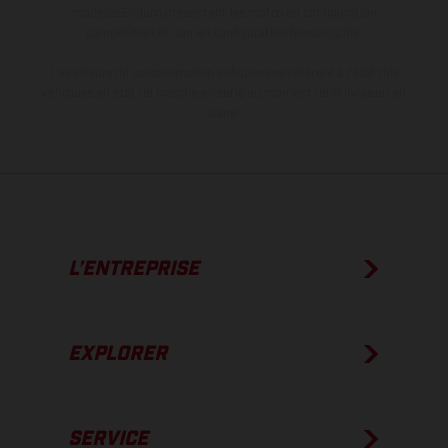
modèles Enduro présentent les motos en configuration
compétition et non en configuration homologuée.
Les valeurs de consommation indiquées se réfèrent à l'état des
véhicules en état de marche en série au moment de la livraison en
usine.
L’ENTREPRISE
EXPLORER
SERVICE