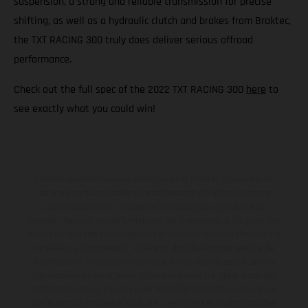
suspension, a strong and reliable transmission for precise
shifting, as well as a hydraulic clutch and brakes from Braktec,
the TXT RACING 300 truly does deliver serious offroad
performance.
Check out the full spec of the 2022 TXT RACING 300
here
to
see exactly what you could win!
Les motos présentées en photo peuvent différer du modèle de
série sur certains détails et certaines sont équipées d’options
contre supplément. Toutes les indications sur le volume de
livraison, l’aspect, les performances, les dimensions et les poids des
motos ne sont pas contraignantes et peuvent contenir des erreurs
de saisie ou d'impression ; elles sont donc faites sous réserve de
modification. Veuillez tenir compte du fait que les spécifications
des modèles peuvent varier d'un pays à un autre. Dans le cas des
surfaces revêtues, il peut y avoir des différences de couleur dues
aux écarts de processus habituels. Les images et illustrations des