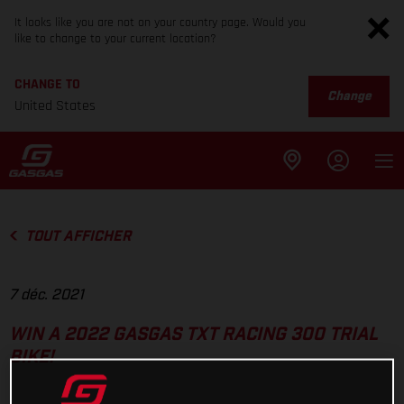
It looks like you are not on your country page. Would you
like to change to your current location?
CHANGE TO
Change
United States
TOUT AFFICHER
7 déc. 2021
WIN A 2022 GASGAS TXT RACING 300 TRIAL
BIKE!