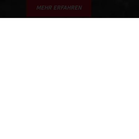
MEHR ERFAHREN
VAMOS! GAS A FONDO... GAS
GAAAS!!!
Diese Geschichte diente als Inspiration für den Markennamen.
Es handelt sich um eine typische Szene, die sich so oder so
ähnlich jedes Wochenende auf den Strecken, Wegen und in
den Fahrarealen der Welt abspielt. GASGAS bietet einen