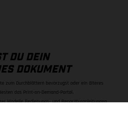
T DU DEIN
HES DOKUMENT
 zum Durchblättern bevorzugst oder ein älteres
esten das Print-on-Demand-Portal.
erer Modelle Bedienungs- und Reparaturanleitungen
nloads und gedruckten Exemplaren wählen.