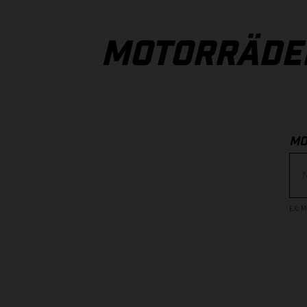
MOTORRÄDE
MO
EX
:
M