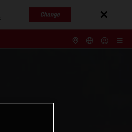
Change
s