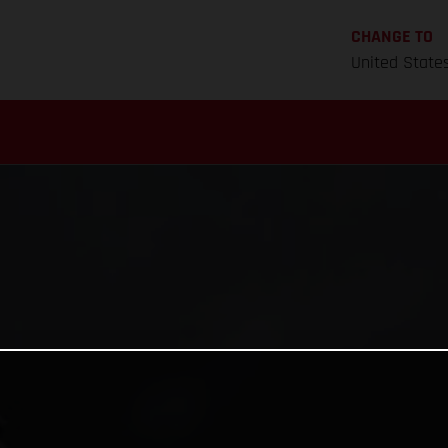
CHANGE TO
United State