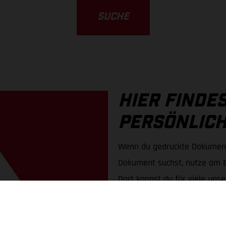
SUCHE
HIER FINDES
PERSÖNLIC
Wenn du gedruckte Dokumente
Dokument suchst, nutze am B
Dort kannst du für viele uns
bestellen.
Du kannst zwischen PDF-Dow