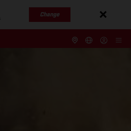
Change
s