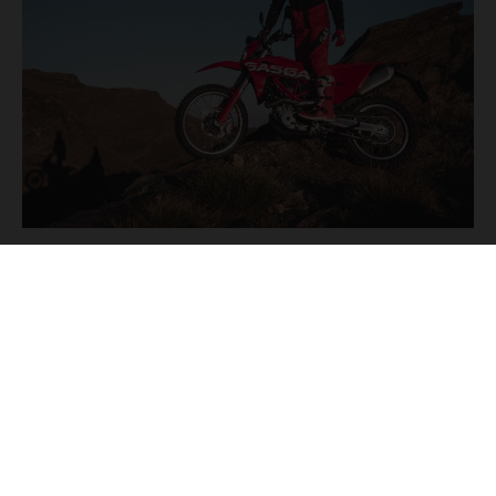
GASGAS BEKLEIDUNG
Unser beliebter Offroad Helmet, das volle Gearset, die Tech 3
Boots, Offroad Goggles und unser mit vielen Taschen
ausgerüsteter Replica Team Baja Backpack passen perfekt
zum Stil der ES 700 und garantieren perfekten Schutz für
tagelangen Fahrspaß!