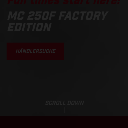
Fun times start here!
MC 250F FACTORY
EDITION
HÄNDLERSUCHE
SCROLL DOWN