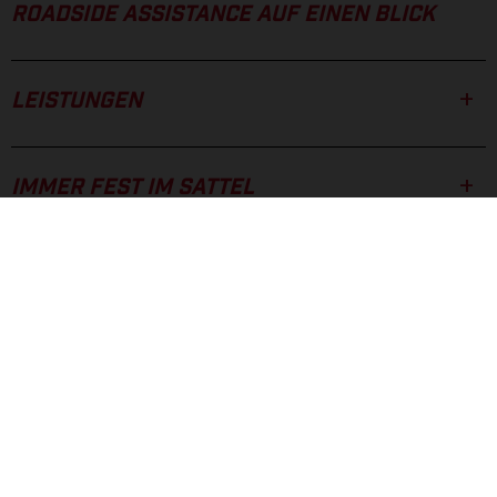
ROADSIDE ASSISTANCE AUF EINEN BLICK
LEISTUNGEN
IMMER FEST IM SATTEL
TRANSPORTSERVICE
GUT ZU WISSEN
*** Für 1-Zylinder-Fahrzeuge: max. 60.000 km (37,500 Meilen) oder 8 Jahre, je