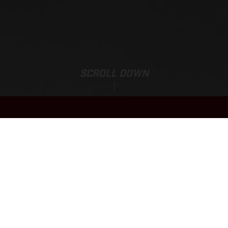
SCROLL DOWN
Listenpreis:
EC 450F
12 399,00 EUR*
FINANZIERUNG MÖGLICH