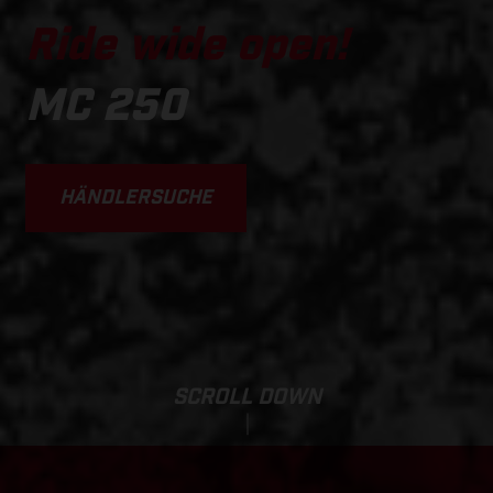
Ride wide open!
MC 250
HÄNDLERSUCHE
SCROLL DOWN