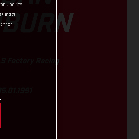
von Cookies
tzung zu
HBURN
können
S Factory Racing
05.01.1991