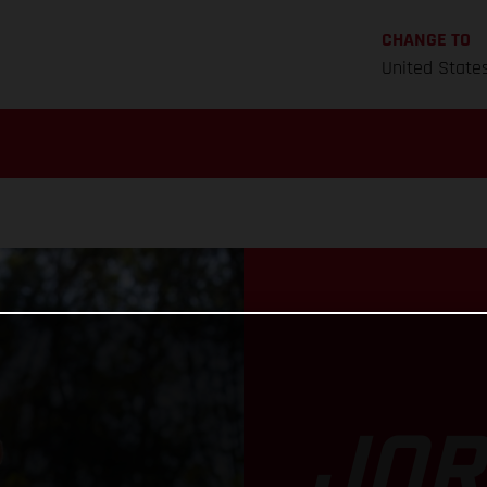
CHANGE TO
United State
JO