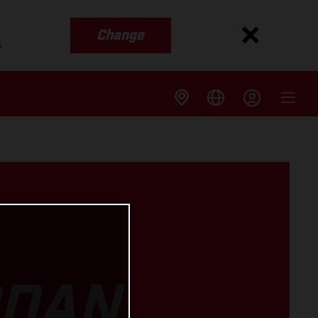
Change
s
RDAN