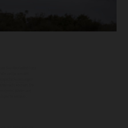
eise Sonderausstattung
 Fahrzeuge werden
ezügliche Änderungen
ieden sein können. Bei
 kommen. Bilder und
ogierte Version.
uge, im Zeitpunkt der