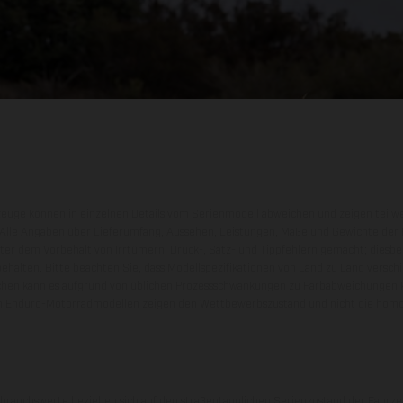
zeuge können in einzelnen Details vom Serienmodell abweichen und zeigen teilw
 Alle Angaben über Lieferumfang, Aussehen, Leistungen, Maße und Gewichte der
nter dem Vorbehalt von Irrtümern, Druck-, Satz- und Tippfehlern gemacht; diesb
behalten. Bitte beachten Sie, dass Modellspezifikationen von Land zu Land versch
chen kann es aufgrund von üblichen Prozessschwankungen zu Farbabweichungen
von Enduro-Motorradmodellen zeigen den Wettbewerbszustand und nicht die homol
rauchswerte beziehen sich auf den straßentauglichen Serienzustand der Fahrze