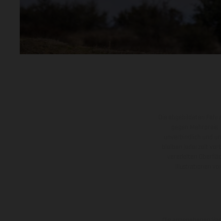
Die abgebildeten Fahr
gegen Mehrpreis.
unverbindlich und u
bleiben jederzeit vor
veredelten Oberflä
Illustrationen 
Die angegebenen Verb