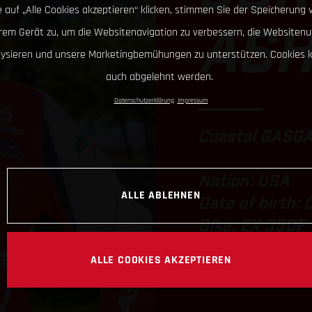
 auf „Alle Cookies akzeptieren“ klicken, stimmen Sie der Speicherung 
hrem Gerät zu, um die Websitenavigation zu verbessern, die Websitenu
AS
lysieren und unsere Marketingbemühungen zu unterstützen. Cookies 
auch abgelehnt werden.
Datenschutzerklärung
Impressum
Coastal GASGA
Nation: USA
ALLE ABLEHNEN
Date of birth: 
Bike: EX 350F
ALLE COOKIES AKZEPTIEREN