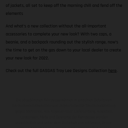
of jackets, all set to keep off the morning chill and fend off the
elements
And what’s a new collection without the all-important
accessories to complete your new look? With two caps, a
beanie, and a backpack rounding out the stylish range, now’s
the time to get on the gas down to your local dealer to create
your new look for 2022.
Check out the full GASGAS Troy Lee Designs Collection
here
.
Die abgebildeten Fahrzeuge können in einzelnen Details vom
Serienmodell abweichen und zeigen teilweise Sonderausstattung
gegen Mehrpreis. Alle Angaben über Lieferumfang, Aussehen,
Leistungen, Maße und Gewichte der Fahrzeuge werden
unverbindlich und unter dem Vorbehalt von Irrtümern, Druck-,