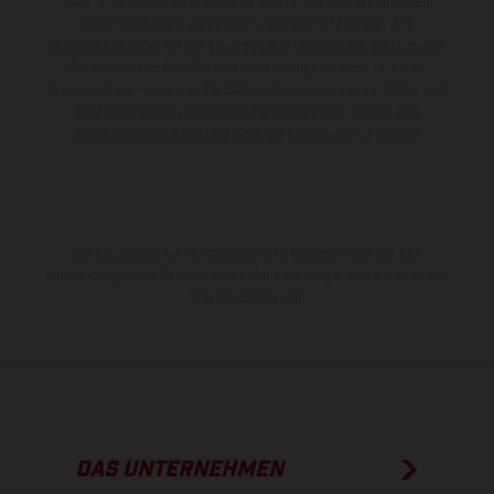
Satz- und Tippfehlern gemacht; diesbezügliche Änderungen
bleiben jederzeit vorbehalten. Bitte beachten Sie, dass
Modellspezifikationen von Land zu Land verschieden sein können.
Bei veredelten Oberflächen kann es aufgrund von üblichen
Prozessschwankungen zu Farbabweichungen kommen. Bilder und
Illustrationen von Enduro-Motorradmodellen zeigen den
Wettbewerbszustand und nicht die homologierte Version.
Die angegebenen Verbrauchswerte beziehen sich auf den
straßentauglichen Serienzustand der Fahrzeuge, im Zeitpunkt der
Werksauslieferung.
DAS UNTERNEHMEN