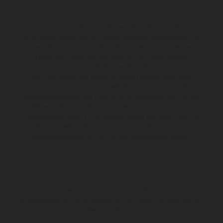
Die abgebildeten Fahrzeuge können in einzelnen Details vom
Serienmodell abweichen und zeigen teilweise Sonderausstattung
gegen Mehrpreis. Alle Angaben über Lieferumfang, Aussehen,
Leistungen, Maße und Gewichte der Fahrzeuge werden
unverbindlich und unter dem Vorbehalt von Irrtümern, Druck-,
Satz- und Tippfehlern gemacht; diesbezügliche Änderungen
bleiben jederzeit vorbehalten. Bitte beachten Sie, dass
Modellspezifikationen von Land zu Land verschieden sein können.
Bei veredelten Oberflächen kann es aufgrund von üblichen
Prozessschwankungen zu Farbabweichungen kommen. Bilder und
Illustrationen von Enduro-Motorradmodellen zeigen den
Wettbewerbszustand und nicht die homologierte Version.
Die angegebenen Verbrauchswerte beziehen sich auf den
straßentauglichen Serienzustand der Fahrzeuge, im Zeitpunkt der
Werksauslieferung.