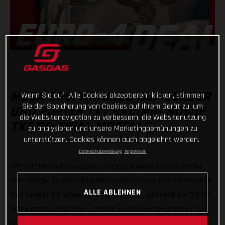
Wenn Sie auf „Alle Cookies akzeptieren“ klicken, stimmen
MEGA ERSPARNISSE AUF 2020ER
Sie der Speicherung von Cookies auf Ihrem Gerät zu, um
UND 2021ER TXT RACING- SOWIE
die Websitenavigation zu verbessern, die Websitenutzung
TXT GP-TRIAL MODELLE
zu analysieren und unsere Marketingbemühungen zu
unterstützen. Cookies können auch abgelehnt werden.
Datenschutzerklärung
Impressum
GET ON THE GAS und spare € 1.000 auf jedes EURO-4 2021er
oder 2020er GASGAS-Trial-Motorrad*! Unsere RACING-Modelle
ALLE ABLEHNEN
sind perfekt für spielerische Hobbyfahrer, während die TXT GP-
Reihe einen Gang höher schaltet und gerne den ernsten Ton
angibt.