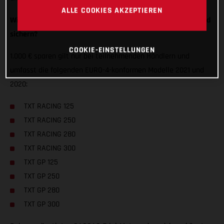
ALLE COOKIES AKZEPTIEREN
Wie kann ich mir mein vergünstigtes GASGAS Trial-Motorrad
sichern?
COOKIE-EINSTELLUNGEN
1.000 € sparen gilt nur bei teilnehmenden Händlern und
umfasst die folgenden EURO-4-konformen Modelle 2021 und
2020:
TXT RACING 125
TXT RACING 250
TXT RACING 280
TXT RACING 300
TXT GP 125
TXT GP 250
TXT GP 280
TXT GP 300