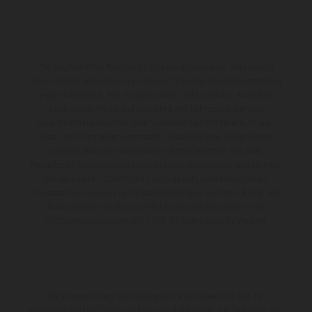
Die abgebildeten Fahrzeuge können in einzelnen Details vom
Serienmodell abweichen und zeigen teilweise Sonderausstattung
gegen Mehrpreis. Alle Angaben über Lieferumfang, Aussehen,
Leistungen, Maße und Gewichte der Fahrzeuge werden
unverbindlich und unter dem Vorbehalt von Irrtümern, Druck-,
Satz- und Tippfehlern gemacht; diesbezügliche Änderungen
bleiben jederzeit vorbehalten. Bitte beachten Sie, dass
Modellspezifikationen von Land zu Land verschieden sein können.
Bei veredelten Oberflächen kann es aufgrund von üblichen
Prozessschwankungen zu Farbabweichungen kommen. Bilder und
Illustrationen von Enduro-Motorradmodellen zeigen den
Wettbewerbszustand und nicht die homologierte Version.
Die angegebenen Verbrauchswerte beziehen sich auf den
straßentauglichen Serienzustand der Fahrzeuge, im Zeitpunkt der