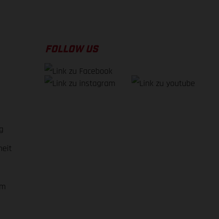
FOLLOW US
g
heit
em