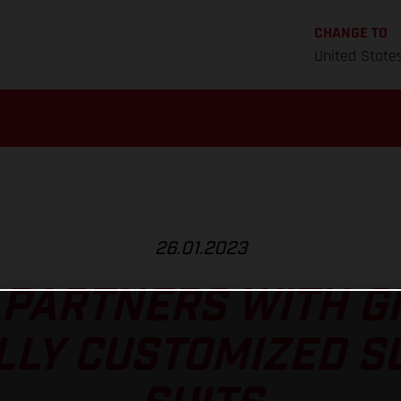
CHANGE TO
United State
26.01.2023
PARTNERS WITH G
LLY CUSTOMIZED 