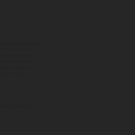
eise Sonderausstattung
 Fahrzeuge werden
ezügliche Änderungen
ieden sein können. Bei
 kommen. Bilder und
ogierte Version.
uge, im Zeitpunkt der