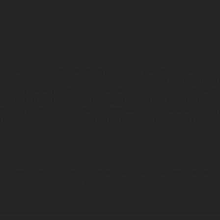
zeuge können in einzelnen Details vom Serienmodell abweichen und zeigen teilw
 Alle Angaben über Lieferumfang, Aussehen, Leistungen, Maße und Gewichte der
nter dem Vorbehalt von Irrtümern, Druck-, Satz- und Tippfehlern gemacht; diesb
behalten. Bitte beachten Sie, dass Modellspezifikationen von Land zu Land versch
chen kann es aufgrund von üblichen Prozessschwankungen zu Farbabweichungen
von Enduro-Motorradmodellen zeigen den Wettbewerbszustand und nicht die homol
rauchswerte beziehen sich auf den straßentauglichen Serienzustand der Fahrze
Werksauslieferung.