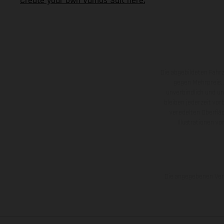
Create your own Vamos Suit here.
Die abgebildeten Fahr
gegen Mehrpreis.
unverbindlich und u
bleiben jederzeit vor
veredelten Oberflä
Illustrationen 
Die angegebenen Verb