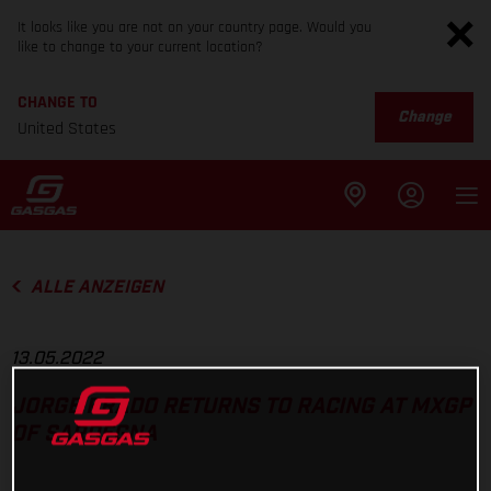
It looks like you are not on your country page. Would you
like to change to your current location?
CHANGE TO
Change
United States
ALLE ANZEIGEN
13.05.2022
JORGE PRADO RETURNS TO RACING AT MXGP
OF SARDEGNA