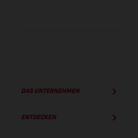
Die angegebenen Verbrauchswerte beziehen sich auf den
straßentauglichen Serienzustand der Fahrzeuge, im Zeitpunkt der
Werksauslieferung.
DAS UNTERNEHMEN
ENTDECKEN