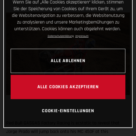
Wenn Sie auf „Alle Cookies akzeptieren“ klicken, stimmen
Sie der Speicherung von Cookies auf Ihrem Gerät zu, um
die Websitenavigation zu verbessern, die Websitenutzung
zu analysieren und unsere Marketingbemühungen zu
unterstützen. Cookies können auch abgelehnt werden.
Datenschutzerklärung
Impressum
ALLE ABLEHNEN
ALLE COOKIES AKZEPTIEREN
COOKIE-EINSTELLUNGEN
Red Bull GASGAS Factory Racing is ecstatic to reveal that
Jorge Prado will jump back onto his MC 450F at this