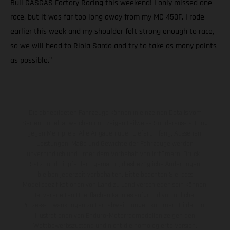
Bull GASGAS Factory Racing this weekend! I only missed one
race, but it was far too long away from my MC 450F. I rode
earlier this week and my shoulder felt strong enough to race,
so we will head to Riola Sardo and try to take as many points
as possible."
Die abgebildeten Fahrzeuge können in einzelnen Details vom
Serienmodell abweichen und zeigen teilweise Sonderausstattung
gegen Mehrpreis. Alle Angaben über Lieferumfang, Aussehen,
Leistungen, Maße und Gewichte der Fahrzeuge werden
unverbindlich und unter dem Vorbehalt von Irrtümern, Druck-,
Satz- und Tippfehlern gemacht; diesbezügliche Änderungen
bleiben jederzeit vorbehalten. Bitte beachten Sie, dass
Modellspezifikationen von Land zu Land verschieden sein können.
Bei veredelten Oberflächen kann es aufgrund von üblichen
Prozessschwankungen zu Farbabweichungen kommen. Bilder und
Illustrationen von Enduro-Motorradmodellen zeigen den
Wettbewerbszustand und nicht die homologierte Version.