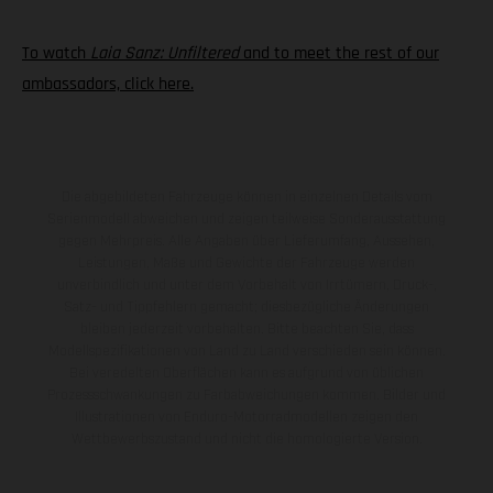
To watch
Laia Sanz: Unfiltered
and to meet the rest of our
ambassadors, click here.
Die abgebildeten Fahrzeuge können in einzelnen Details vom
Serienmodell abweichen und zeigen teilweise Sonderausstattung
gegen Mehrpreis. Alle Angaben über Lieferumfang, Aussehen,
Leistungen, Maße und Gewichte der Fahrzeuge werden
unverbindlich und unter dem Vorbehalt von Irrtümern, Druck-,
Satz- und Tippfehlern gemacht; diesbezügliche Änderungen
bleiben jederzeit vorbehalten. Bitte beachten Sie, dass
Modellspezifikationen von Land zu Land verschieden sein können.
Bei veredelten Oberflächen kann es aufgrund von üblichen
Prozessschwankungen zu Farbabweichungen kommen. Bilder und
Illustrationen von Enduro-Motorradmodellen zeigen den
Wettbewerbszustand und nicht die homologierte Version.