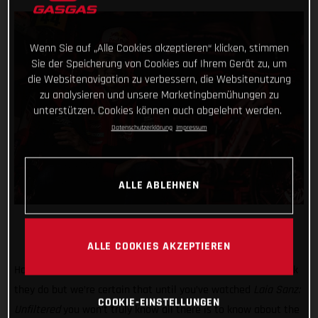
Wenn Sie auf „Alle Cookies akzeptieren“ klicken, stimmen
Sie der Speicherung von Cookies auf Ihrem Gerät zu, um
die Websitenavigation zu verbessern, die Websitenutzung
zu analysieren und unsere Marketingbemühungen zu
unterstützen. Cookies können auch abgelehnt werden.
Datenschutzerklärung
Impressum
ALLE ABLEHNEN
ALLE COOKIES AKZEPTIEREN
Hands up if you think you know Laia Sanz? Many people think
they do but we’re certain that until you’ve watched
Laia Sanz:
COOKIE-EINSTELLUNGEN
Unfiltered
you won’t truly know all there is to know about the