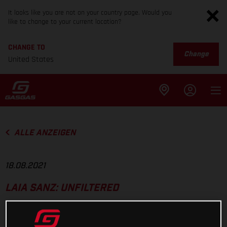
It looks like you are not on your country page. Would you
like to change to your current location?
CHANGE TO
Change
United States
ALLE ANZEIGEN
18.08.2021
LAIA SANZ: UNFILTERED