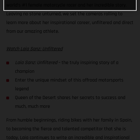
world’s #1 female motorcycle racer and her incredible story.
Leaving no stone unturned, we set the cameras rolling to
learn more about her inspirational career, unfiltered and direct
from our amazing athlete.
Watch Laia Sanz: Unfiltered
Laia Sanz: Unfiltered
– the truly inspiring story of a
champion
Enter the unique mindset of this offroad motorsports
legend
Queen of the Desert shares her secrets to success and
much, much more
From humble beginnings, riding bikes with her family in Spain,
to becoming the fierce and talented competitor that she is
today, Laia continues to write an incredible and inspirational