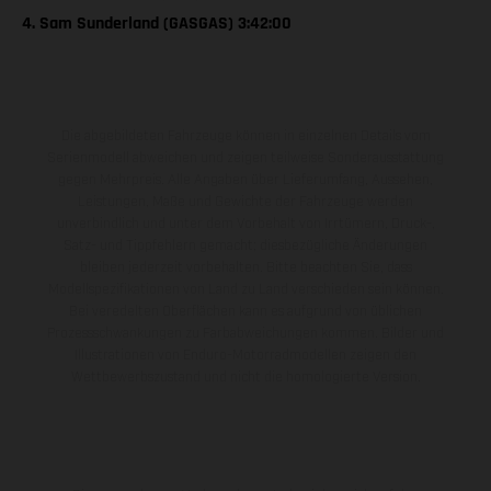
4. Sam Sunderland (GASGAS) 3:42:00
Die abgebildeten Fahrzeuge können in einzelnen Details vom
Serienmodell abweichen und zeigen teilweise Sonderausstattung
gegen Mehrpreis. Alle Angaben über Lieferumfang, Aussehen,
Leistungen, Maße und Gewichte der Fahrzeuge werden
unverbindlich und unter dem Vorbehalt von Irrtümern, Druck-,
Satz- und Tippfehlern gemacht; diesbezügliche Änderungen
bleiben jederzeit vorbehalten. Bitte beachten Sie, dass
Modellspezifikationen von Land zu Land verschieden sein können.
Bei veredelten Oberflächen kann es aufgrund von üblichen
Prozessschwankungen zu Farbabweichungen kommen. Bilder und
Illustrationen von Enduro-Motorradmodellen zeigen den
Wettbewerbszustand und nicht die homologierte Version.