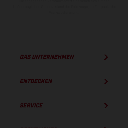
Die angegebenen Verbrauchswerte beziehen sich auf den
straßentauglichen Serienzustand der Fahrzeuge, im Zeitpunkt der
Werksauslieferung.
DAS UNTERNEHMEN
ENTDECKEN
SERVICE