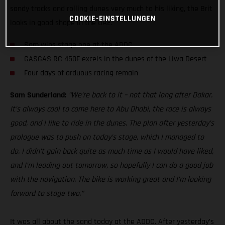
sandy tracks and rolling dunes very much to his liking, the Brit
COOKIE-EINSTELLUNGEN
looks in good shape in the UAE.
Sam wins stage one at the ADDC
GASGAS RC 450F excels in the dunes of the Liwa Desert
Four days of arduous racing remain
Sam Sunderland:
“We’re back to it – not that long after Dakar.
It’s always cool to come here to Abu Dhabi, the race is always
good, and I like to ride in the dunes. The plan after yesterday’s
prologue was to push on today’s stage, which I managed to
do. I didn’t gain back quite as much time as I would have liked,
and I’m leading out tomorrow, so hopefully I can do a good job
with the navigation. The bike is working great and I’m looking
forward to stage two.”
It was all about the sand today at the ADDC. After yesterday’s