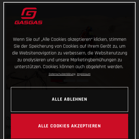
Wenn Sie auf „Alle Cookies akzeptieren“ klicken, stimmen
Sie der Speicherung von Cookies auf Ihrem Gerät zu, um
die Websitenavigation zu verbessern, die Websitenutzung
zu analysieren und unsere Marketingbemühungen zu
unterstützen. Cookies können auch abgelehnt werden.
Datenschutzerklärung
Impressum
ALLE ABLEHNEN
Our history-making Dakar Champion Sam Sunderland has got
ALLE COOKIES AKZEPTIEREN
his 2022 Abu Dhabi Desert Challenge off to a strong start,
going fastest on today’s opening stage! With the mixture of