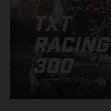
THE ROOTS OF THE BR
TXT
RACING
300