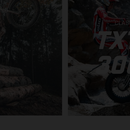
AND
CLAS
TX
30