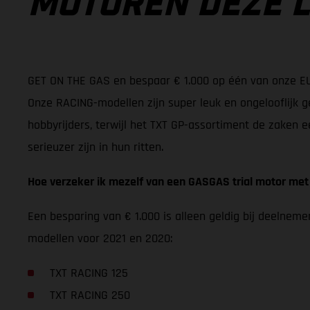
MOTOREN DEZE 
GET ON THE GAS en bespaar € 1.000 op één van onze E
Onze RACING-modellen zijn super leuk en ongelooflijk ge
hobbyrijders, terwijl het TXT GP-assortiment de zaken e
serieuzer zijn in hun ritten.
Hoe verzeker ik mezelf van een GASGAS trial motor met
Een besparing van € 1.000 is alleen geldig bij deelne
modellen voor 2021 en 2020:
TXT RACING 125
TXT RACING 250