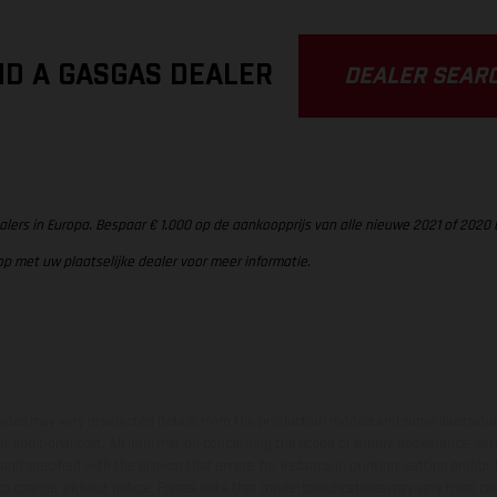
ND A GASGAS DEALER
DEALER SEAR
alers in Europa. Bespaar € 1.000 op de aankoopprijs van alle nieuwe 2021 of 2020
op met uw plaatselijke dealer voor meer informatie.
hicles may vary in selected details from the production models and some illustratio
t additional cost. All information concerning the scope of supply, appearance, se
and specified with the proviso that errors, for instance in printing, setting and/or
 to change without notice. Please note that model specifications may vary from cou