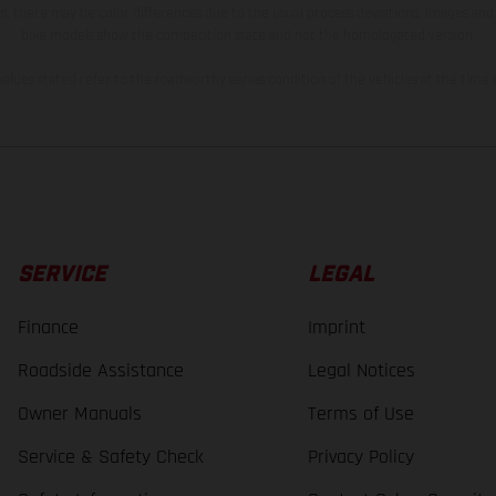
s, there may be color differences due to the usual process deviations. Images and 
bike models show the competition state and not the homologated version.
lues stated refer to the roadworthy series condition of the vehicles at the time o
SERVICE
LEGAL
Finance
Imprint
Roadside Assistance
Legal Notices
Owner Manuals
Terms of Use
Service & Safety Check
Privacy Policy