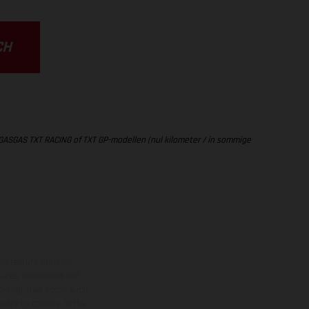
CH
 GASGAS TXT RACING of TXT GP-modellen (nul kilometer / in sommige
ns feature optional
rvices, dimensions and
 typing, may occur; such
ntry to country. In the