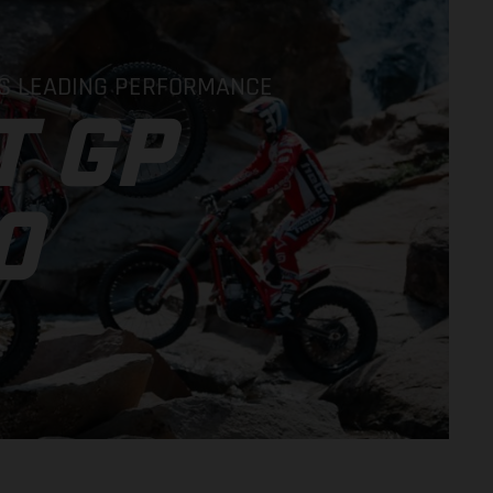
S LEADING PERFORMANCE
T GP
0