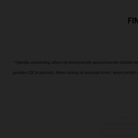
FI
* Tijdelijke aanbieding. Alleen bij deelnemende geautoriseerde GASGAS-de
gevallen COC al gedrukt). Alleen zolang de voorraad strekt. Neem contact 
The illustrated ve
equipment available a
weights is non-binding 
information is subject