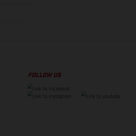
illustrations of Enduro
f factory delivery.
FOLLOW US