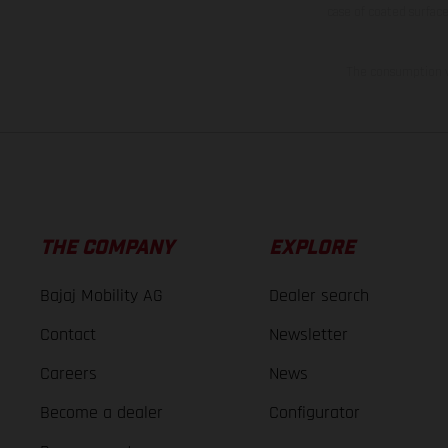
case of coated surface
The consumption va
THE COMPANY
EXPLORE
Bajaj Mobility AG
Dealer search
Contact
Newsletter
Careers
News
Become a dealer
Configurator