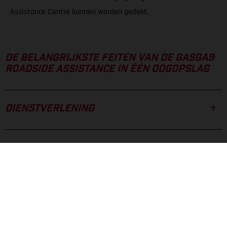
Assistance Centre kunnen worden gedekt.
DE BELANGRIJKSTE FEITEN VAN DE GASGAS
ROADSIDE ASSISTANCE IN ÉÉN OOGOPSLAG
DIENSTVERLENING
ALTIJD STEVIG IN HET ZADEL
TRANSPORTSERVICE