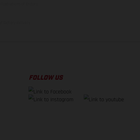
illustrations of Enduro
f factory delivery.
FOLLOW US