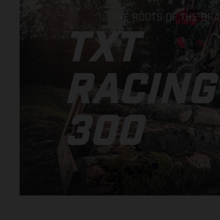
THE ROOTS OF THE BR
TXT
RACING
300