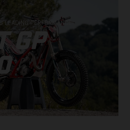
S LEADING PERFORMANCE
T GP
0