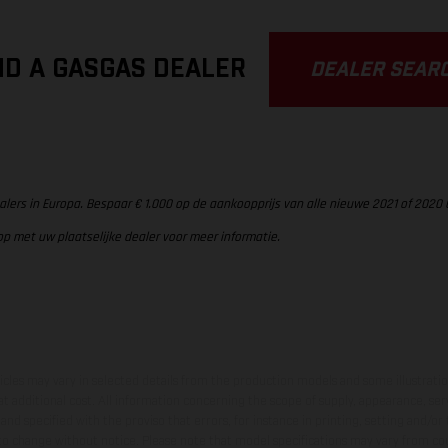
ND A GASGAS DEALER
DEALER SEAR
alers in Europa. Bespaar € 1.000 op de aankoopprijs van alle nieuwe 2021 of 2020
op met uw plaatselijke dealer voor meer informatie.
hicles may vary in selected details from the production models and some illustratio
t additional cost. All information concerning the scope of supply, appearance, se
and specified with the proviso that errors, for instance in printing, setting and/or
 to change without notice. Please note that model specifications may vary from cou