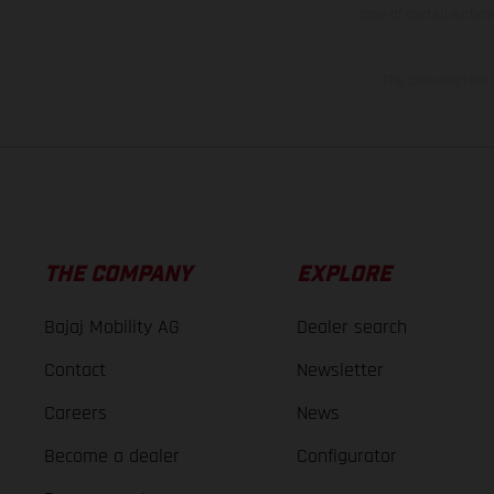
case of coated surface
The consumption va
THE COMPANY
EXPLORE
Bajaj Mobility AG
Dealer search
Contact
Newsletter
Careers
News
Become a dealer
Configurator