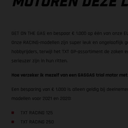
MOTOREN DEZE 
GET ON THE GAS en bespaar € 1.000 op één van onze E
Onze RACING-modellen zijn super leuk en ongelooflijk ge
hobbyrijders, terwijl het TXT GP-assortiment de zaken e
serieuzer zijn in hun ritten.
Hoe verzeker ik mezelf van een GASGAS trial motor met
Een besparing van € 1.000 is alleen geldig bij deelne
modellen voor 2021 en 2020:
TXT RACING 125
TXT RACING 250