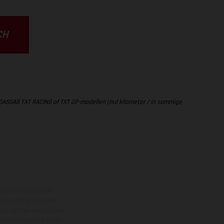
CH
 GASGAS TXT RACING of TXT GP-modellen (nul kilometer / in sommige
ns feature optional
rvices, dimensions and
 typing, may occur; such
ntry to country. In the