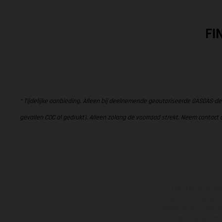
FI
* Tijdelijke aanbieding. Alleen bij deelnemende geautoriseerde GASGAS-de
gevallen COC al gedrukt). Alleen zolang de voorraad strekt. Neem contact 
The illustrated ve
equipment available a
weights is non-binding 
information is subject