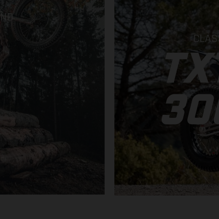
AND
CLAS
TX
30