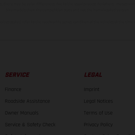
s, there may be color differences due to the usual process deviations. Images and 
bike models show the competition state and not the homologated version.
lues stated refer to the roadworthy series condition of the vehicles at the time o
SERVICE
LEGAL
Finance
Imprint
Roadside Assistance
Legal Notices
Owner Manuals
Terms of Use
Service & Safety Check
Privacy Policy