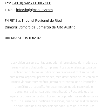
Fax:
+43 (0)7742 / 60 00 / 300
E-Mail:
info@bajajmobility.com
FN 78112 x, Tribunal Regional de Ried
Cámara: Cámara de Comercio de Alta Austria
UID No.: ATU 15 11 52 02
Los vehículos representados pueden diferenciarse del modelo de
serie y estar dotados de complementos adicionales sujetos a un
sobreprecio. Todas las indicaciones relativas al contenido del
suministro, aspecto, prestaciones, medidas y pesos de los vehículos
no son vinculantes y están sujetas a errores y fallos de impresión,
gramática y ortografía. Por este motivo, queda reservado el
derecho a realizar cualquier modificación. Recuerda que las
especificaciones de los distintos modelos pueden variar de un país a
otro. En el caso de superficies revestidas, puede haber diferencias
de color debido a las desviaciones habituales del proceso. Las