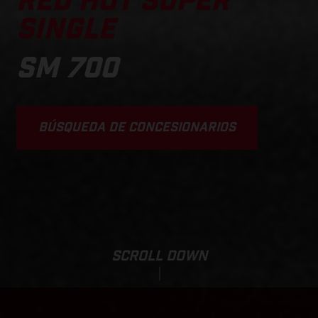
RED HOT SUPER
SINGLE
SM 700
BÚSQUEDA DE CONCESIONARIOS
SCROLL DOWN