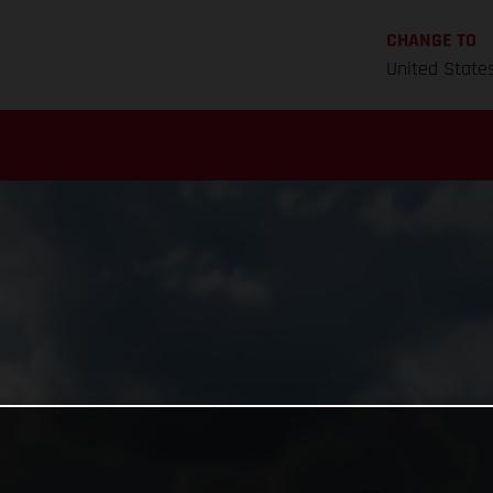
CHANGE TO
United State