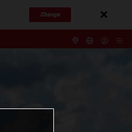
Change
s