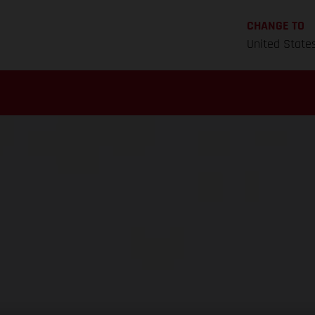
CHANGE TO
United State