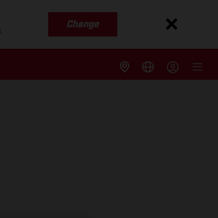
Change
s