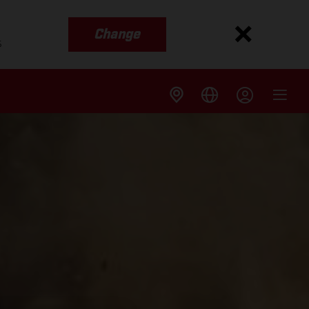
Change
s