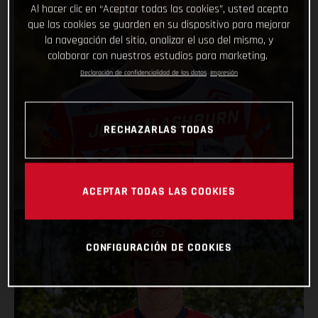
Al hacer clic en “Aceptar todas las cookies”, usted acepta
que las cookies se guarden en su dispositivo para mejorar
la navegación del sitio, analizar el uso del mismo, y
colaborar con nuestros estudios para marketing.
Declaración de confidencialidad de los datos
Impresión
JORDAN ASHBURN
RECHAZARLAS TODAS
VER PERFIL
ACEPTAR TODAS LAS COOKIES
CONFIGURACIÓN DE COOKIES