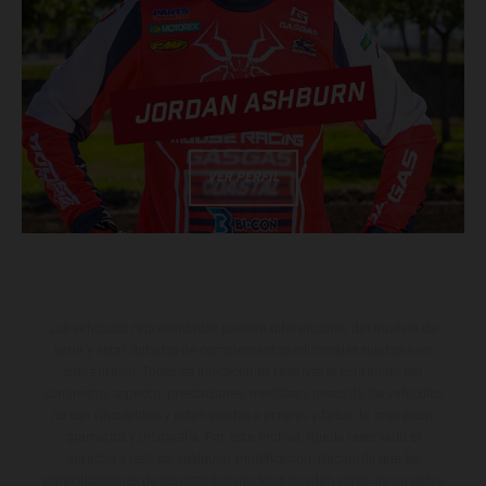
JORDAN ASHBURN
VER PERFIL
Los vehículos representados pueden diferenciarse del modelo de
serie y estar dotados de complementos adicionales sujetos a un
sobreprecio. Todas las indicaciones relativas al contenido del
suministro, aspecto, prestaciones, medidas y pesos de los vehículos
no son vinculantes y están sujetas a errores y fallos de impresión,
gramática y ortografía. Por este motivo, queda reservado el
derecho a realizar cualquier modificación. Recuerda que las
especificaciones de los distintos modelos pueden variar de un país a