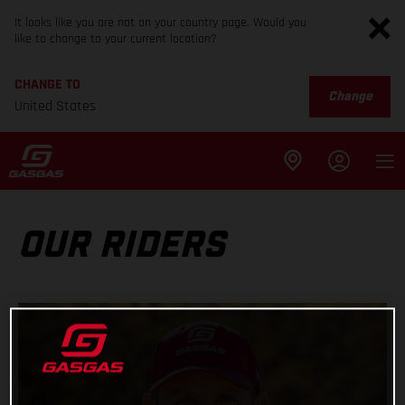
It looks like you are not on your country page. Would you
like to change to your current location?
CHANGE TO
Change
United States
OUR RIDERS