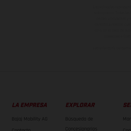
Los vehículos represent
sobreprecio. Todas las 
no son vinculantes y 
derecho a realizar cua
otro. En el caso de sup
imágenes e ilust
Los valores de consumo 
LA EMPRESA
EXPLORAR
SE
Bajaj Mobility AG
Búsqueda de
Man
Concesionarios
Contacto
Con