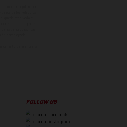
adicionales sujetos a un
y pesos de los vehículos
vo, queda reservado el
den variar de un país a
ituales del proceso. Las
rsión homologada.
el momento de la entrega
FOLLOW US