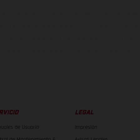
ados pueden diferenciarse del modelo de serie y estar dotados de complementos 
indicaciones relativas al contenido del suministro, aspecto, prestaciones, medidas 
están sujetas a errores y fallos de impresión, gramática y ortografía. Por este moti
lquier modificación. Recuerda que las especificaciones de los distintos modelos pue
erficies revestidas, puede haber diferencias de color debido a las desviaciones hab
raciones de los modelos de enduro muestran el estado de competición y no la ve
indicados se refieren al estado de serie apto para carretera de los vehículos en 
de fábrica.
RVICIO
LEGAL
uales de Usuario
Impresión
trol de Mantenimiento &
Avisos Legales