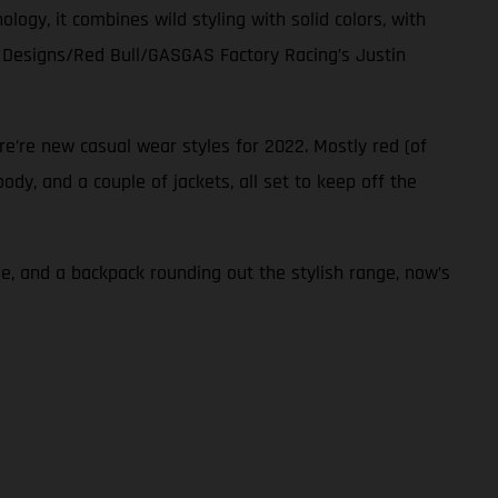
ogy, it combines wild styling with solid colors, with
ee Designs/Red Bull/GASGAS Factory Racing’s Justin
re’re new casual wear styles for 2022. Mostly red (of
dy, and a couple of jackets, all set to keep off the
e, and a backpack rounding out the stylish range, now’s