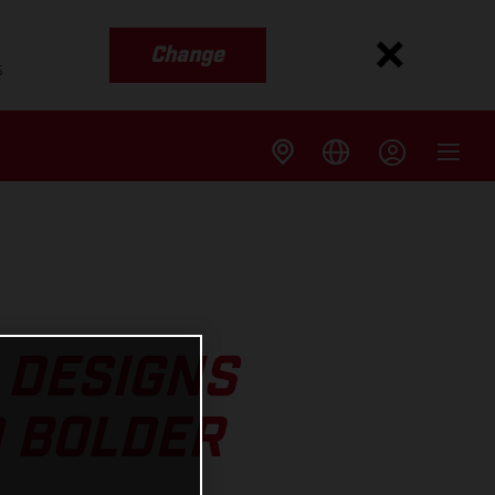
Change
s
 DESIGNS
D BOLDER