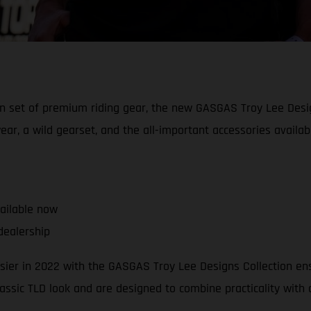
an set of premium riding gear, the new GASGAS Troy Lee Desig
ear, a wild gearset, and the all-important accessories availab
vailable now
dealership
easier in 2022 with the GASGAS Troy Lee Designs Collection e
lassic TLD look and are designed to combine practicality with q