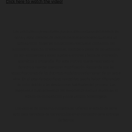
Click here to watch the video!
Los vehículos representados pueden diferenciarse del modelo de
serie y estar dotados de complementos adicionales sujetos a un
sobreprecio. Todas las indicaciones relativas al contenido del
suministro, aspecto, prestaciones, medidas y pesos de los vehículos
no son vinculantes y están sujetas a errores y fallos de impresión,
gramática y ortografía. Por este motivo, queda reservado el
derecho a realizar cualquier modificación. Recuerda que las
especificaciones de los distintos modelos pueden variar de un país a
otro. En el caso de superficies revestidas, puede haber diferencias
de color debido a las desviaciones habituales del proceso. Las
imágenes e ilustraciones de los modelos de enduro muestran el
estado de competición y no la versión homologada.
Los valores de consumo indicados se refieren al estado de serie
apto para carretera de los vehículos en el momento de la entrega
de fábrica.