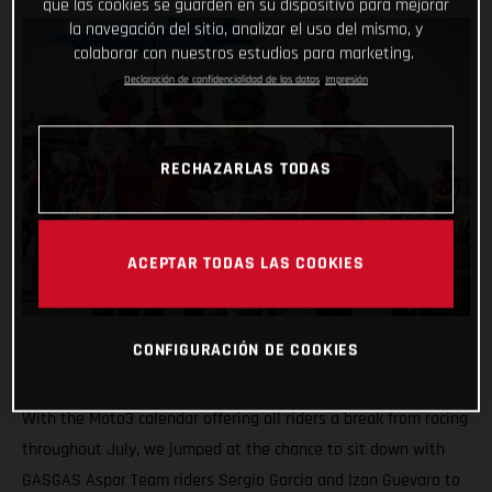
que las cookies se guarden en su dispositivo para mejorar
la navegación del sitio, analizar el uso del mismo, y
colaborar con nuestros estudios para marketing.
Declaración de confidencialidad de los datos
Impresión
RECHAZARLAS TODAS
ACEPTAR TODAS LAS COOKIES
CONFIGURACIÓN DE COOKIES
With the Moto3 calendar offering all riders a break from racing
throughout July, we jumped at the chance to sit down with
GASGAS Aspar Team riders Sergio Garcia and Izan Guevara to