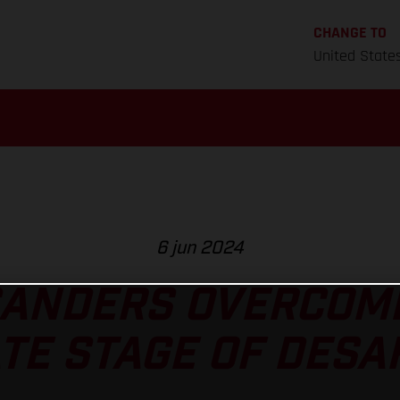
CHANGE TO
United State
6 jun 2024
SANDERS OVERCOM
TE STAGE OF DESAF