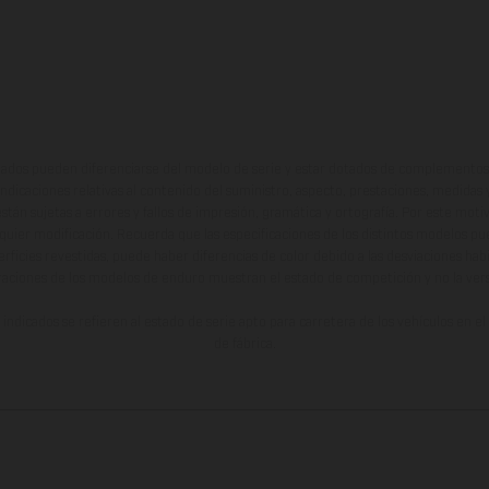
ados pueden diferenciarse del modelo de serie y estar dotados de complementos 
indicaciones relativas al contenido del suministro, aspecto, prestaciones, medidas 
están sujetas a errores y fallos de impresión, gramática y ortografía. Por este moti
lquier modificación. Recuerda que las especificaciones de los distintos modelos pue
erficies revestidas, puede haber diferencias de color debido a las desviaciones hab
raciones de los modelos de enduro muestran el estado de competición y no la ve
indicados se refieren al estado de serie apto para carretera de los vehículos en 
de fábrica.