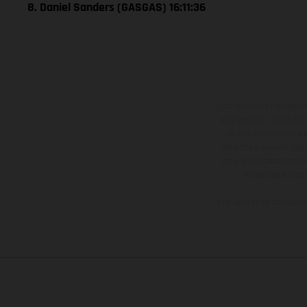
8. Daniel Sanders (GASGAS) 16:11:36
Los vehículos represent
sobreprecio. Todas las 
no son vinculantes y 
derecho a realizar cua
otro. En el caso de sup
imágenes e ilust
Los valores de consumo 