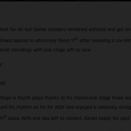
 test for all, but Daniel Sanders remained unfazed and got o
th
timed special to ultimately finish 11
after receiving a six-mi
erall standings with one stage left to race.
ur
 40
ioja in fourth place thanks to his impressive stage three re
nd his rhythm on his RX 450F and enjoyed a relatively straig
th
11
place. With one day left to contest, Daniel keeps his spot i