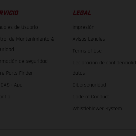
RVICIO
LEGAL
uales de Usuario
Impresión
trol de Mantenimiento &
Avisos Legales
uridad
Terms of Use
ormación de seguridad
Declaración de confidenciali
re Parts Finder
datos
GAS+ App
Ciberseguridad
antía
Code of Conduct
Whistleblower System