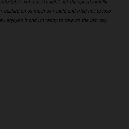
fortable with but I couldn’t get the speed initially.
gh, pushed on as much as I could and tried not to lose
t I enjoyed it and I’m ready to take on the last day