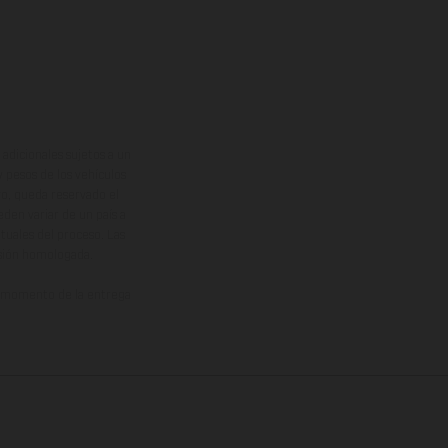
adicionales sujetos a un
y pesos de los vehículos
vo, queda reservado el
den variar de un país a
ituales del proceso. Las
rsión homologada.
el momento de la entrega