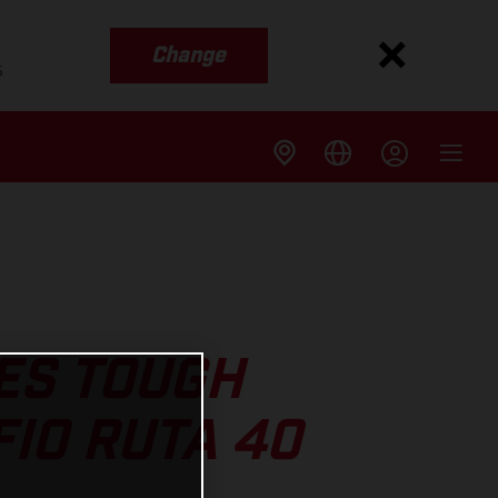
Change
s
ES TOUGH
IO RUTA 40