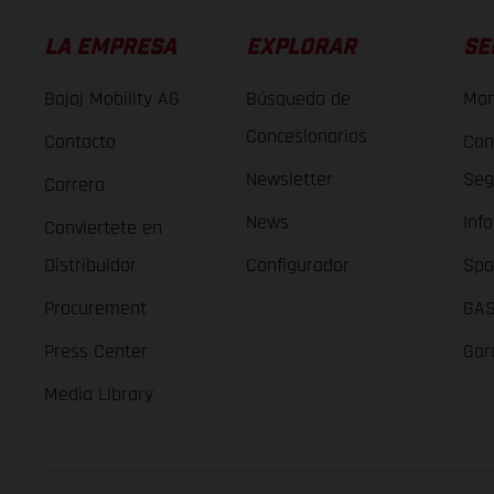
LA EMPRESA
EXPLORAR
SE
Bajaj Mobility AG
Búsqueda de
Man
Concesionarios
Contacto
Con
Newsletter
Seg
Carrera
News
Inf
Conviertete en
Distribuidor
Configurador
Spa
Procurement
GAS
Press Center
Gar
Media Library