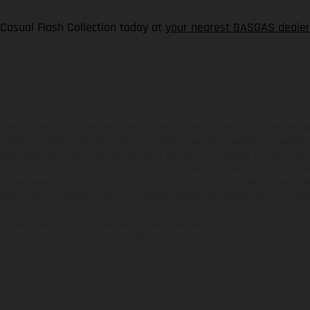
 Casual Flash Collection today at
your nearest GASGAS dealer
ados pueden diferenciarse del modelo de serie y estar dotados de complementos 
indicaciones relativas al contenido del suministro, aspecto, prestaciones, medidas 
están sujetas a errores y fallos de impresión, gramática y ortografía. Por este moti
lquier modificación. Recuerda que las especificaciones de los distintos modelos pue
erficies revestidas, puede haber diferencias de color debido a las desviaciones hab
raciones de los modelos de enduro muestran el estado de competición y no la ve
indicados se refieren al estado de serie apto para carretera de los vehículos en 
de fábrica.