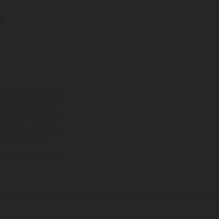
.
adicionales sujetos a un
y pesos de los vehículos
vo, queda reservado el
den variar de un país a
ituales del proceso. Las
rsión homologada.
el momento de la entrega