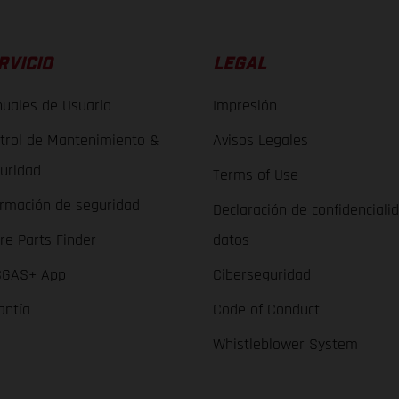
RVICIO
LEGAL
uales de Usuario
Impresión
trol de Mantenimiento &
Avisos Legales
uridad
Terms of Use
ormación de seguridad
Declaración de confidenciali
re Parts Finder
datos
GAS+ App
Ciberseguridad
antía
Code of Conduct
Whistleblower System