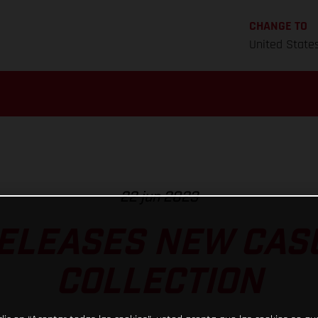
CHANGE TO
United State
22 jun 2023
ELEASES NEW CAS
COLLECTION