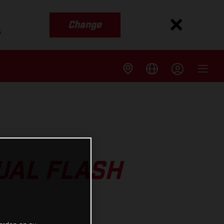
Change
s
UAL FLASH