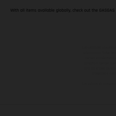
With all items available globally, check out the GASGAS
Los vehículos represent
sobreprecio. Todas las 
no son vinculantes y 
derecho a realizar cua
otro. En el caso de sup
imágenes e ilust
Los valores de consumo 