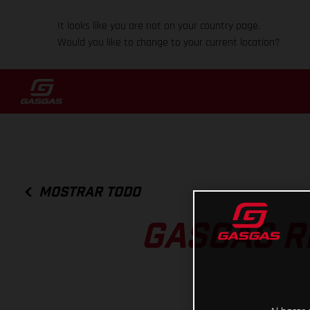
It looks like you are not on your country page.
Would you like to change to your current location?
MOSTRAR TODO
GASGAS R