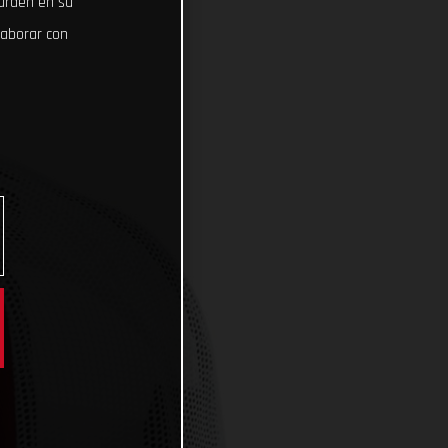
uarden en su
laborar con