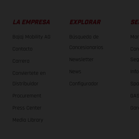
LA EMPRESA
EXPLORAR
SE
Bajaj Mobility AG
Búsqueda de
Man
Concesionarios
Contacto
Con
Newsletter
Seg
Carrera
News
Inf
Conviertete en
Distribuidor
Configurador
Spa
Procurement
GAS
Press Center
Gar
Media Library