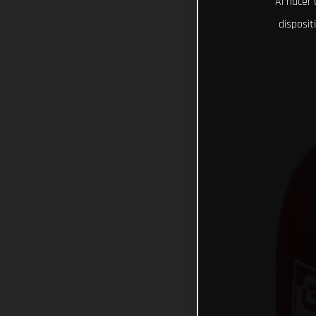
Al hacer 
disposit