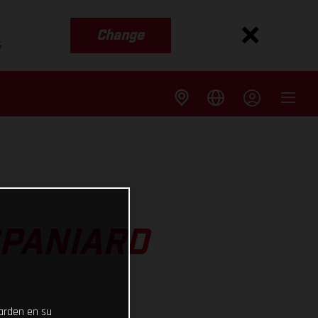
Change
s
SPANIARD
uarden en su