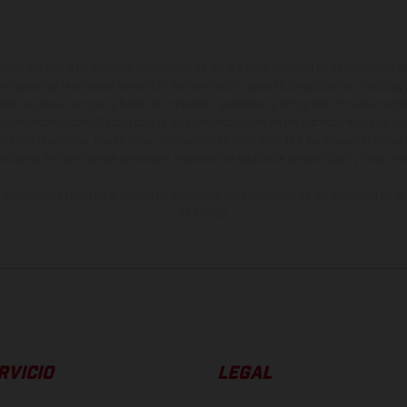
ados pueden diferenciarse del modelo de serie y estar dotados de complementos 
indicaciones relativas al contenido del suministro, aspecto, prestaciones, medidas 
están sujetas a errores y fallos de impresión, gramática y ortografía. Por este moti
lquier modificación. Recuerda que las especificaciones de los distintos modelos pue
erficies revestidas, puede haber diferencias de color debido a las desviaciones hab
raciones de los modelos de enduro muestran el estado de competición y no la ve
indicados se refieren al estado de serie apto para carretera de los vehículos en 
de fábrica.
RVICIO
LEGAL