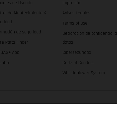
uales de Usuario
Impresión
trol de Mantenimiento &
Avisos Legales
uridad
Terms of Use
ormación de seguridad
Declaración de confidenciali
re Parts Finder
datos
GAS+ App
Ciberseguridad
antía
Code of Conduct
Whistleblower System