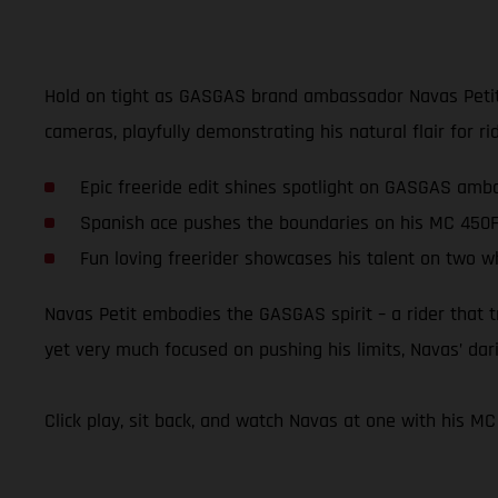
Hold on tight as GASGAS brand ambassador Navas Petit p
cameras, playfully demonstrating his natural flair for ridi
Epic freeride edit shines spotlight on GASGAS amb
Spanish ace pushes the boundaries on his MC 450
Fun loving freerider showcases his talent on two w
Navas Petit embodies the GASGAS spirit – a rider that t
yet very much focused on pushing his limits, Navas’ darin
Click play, sit back, and watch Navas at one with his MC