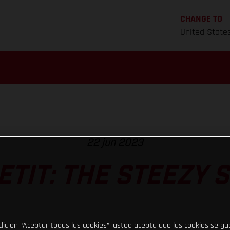
CHANGE TO
United State
22 jun 2023
ETIT: THE STEEZY 
clic en “Aceptar todas las cookies”, usted acepta que las cookies se g