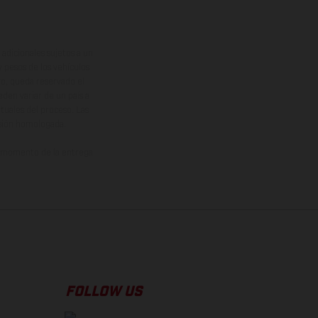
adicionales sujetos a un
y pesos de los vehículos
vo, queda reservado el
den variar de un país a
ituales del proceso. Las
rsión homologada.
el momento de la entrega
FOLLOW US