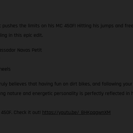
ushes the limits on his MC 450F! Hitting his jumps and freer
ng in this epic edit.
assador Navas Petit
F
heels
ruly believes that having fun on dirt bikes, and following yo
g nature and energetic personality is perfectly reflected in h
 450F. Check it out!
https://youtu.be/_BHKpqgwnXM