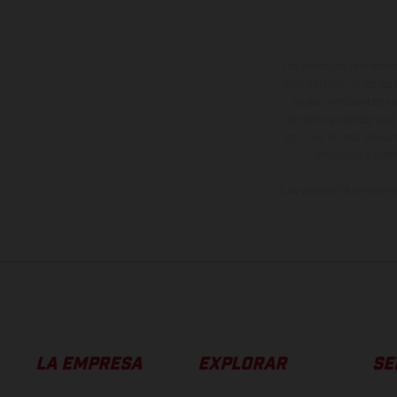
Los vehículos represent
sobreprecio. Todas las 
no son vinculantes y 
derecho a realizar cua
otro. En el caso de sup
imágenes e ilust
Los valores de consumo 
LA EMPRESA
EXPLORAR
SE