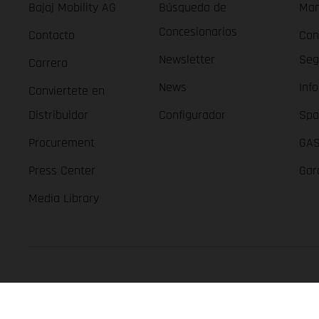
Bajaj Mobility AG
Búsqueda de
Man
Concesionarios
Contacto
Con
Newsletter
Seg
Carrera
News
Inf
Conviertete en
Distribuidor
Configurador
Spa
Procurement
GAS
Press Center
Gar
Media Library
GASGAS Copyright 2026, all rights reserved