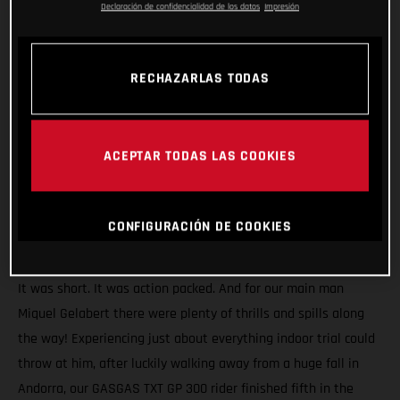
Declaración de confidencialidad de los datos
Impresión
RECHAZARLAS TODAS
ACEPTAR TODAS LAS COOKIES
CONFIGURACIÓN DE COOKIES
It was short. It was action packed. And for our main man
Miquel Gelabert there were plenty of thrills and spills along
the way! Experiencing just about everything indoor trial could
throw at him, after luckily walking away from a huge fall in
Andorra, our GASGAS TXT GP 300 rider finished fifth in the