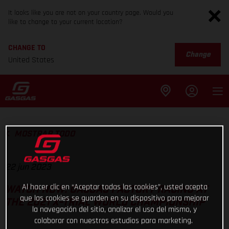
It looks like you are not on your country page. Would you
like to change to your current location?
CHANGE TO
Change
United States
MOSTRAR TODO
22 jun 2023
Al hacer clic en “Aceptar todas las cookies”, usted acepta
WATCH NOW: GASGAS FACTORY RACING AT
que las cookies se guarden en su dispositivo para mejorar
THE 2021 X-TRIAL WORLD CHAMPIONSHIP
la navegación del sitio, analizar el uso del mismo, y
colaborar con nuestros estudios para marketing.