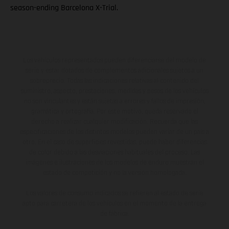
season-ending Barcelona X-Trial.
Los vehículos representados pueden diferenciarse del modelo de
serie y estar dotados de complementos adicionales sujetos a un
sobreprecio. Todas las indicaciones relativas al contenido del
suministro, aspecto, prestaciones, medidas y pesos de los vehículos
no son vinculantes y están sujetas a errores y fallos de impresión,
gramática y ortografía. Por este motivo, queda reservado el
derecho a realizar cualquier modificación. Recuerda que las
especificaciones de los distintos modelos pueden variar de un país a
otro. En el caso de superficies revestidas, puede haber diferencias
de color debido a las desviaciones habituales del proceso. Las
imágenes e ilustraciones de los modelos de enduro muestran el
estado de competición y no la versión homologada.
Los valores de consumo indicados se refieren al estado de serie
apto para carretera de los vehículos en el momento de la entrega
de fábrica.