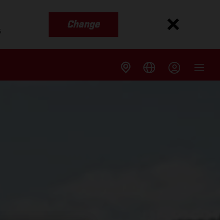
Change
s