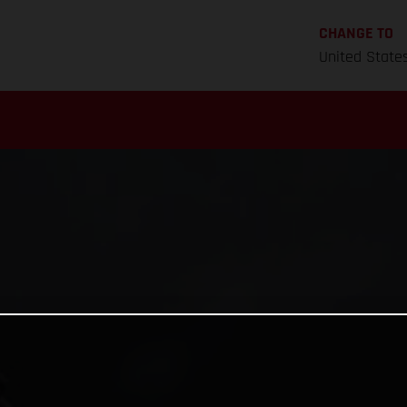
CHANGE TO
United State