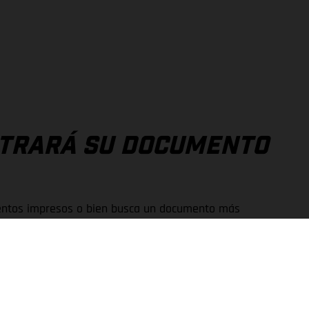
NTRARÁ SU DOCUMENTO
mentos impresos o bien busca un documento más
ón el portal Print-on-Demand.
ar manuales de instrucciones y de reparación para una
en formato pdf y ejemplares impresos.