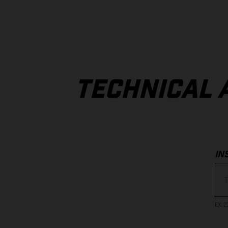
TECHNICAL 
IN
EX
: 