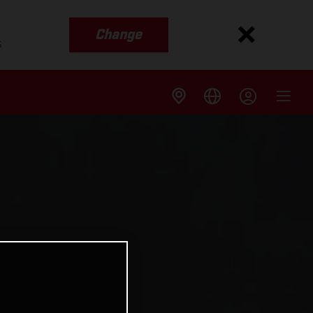
Change
s