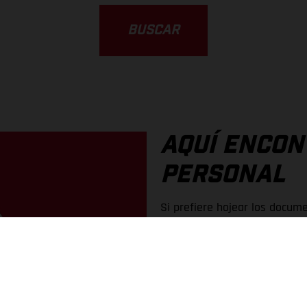
BUSCAR
AQUÍ ENCO
PERSONAL
Si prefiere hojear los docu
antiguo, tiene a su disposici
En este portal puede solicit
gran variedad de modelos.
Podrá elegir entre descarga 