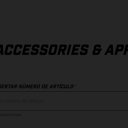
ACCESSORIES & AP
*
SERTAR NÚMERO DE ARTÍCULO
23456DD54734W