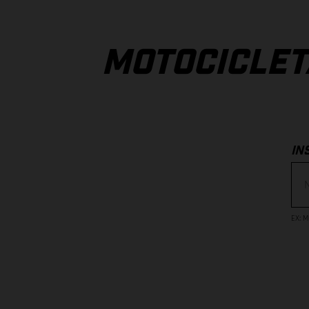
MOTOCICLET
IN
EX
:
M