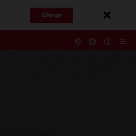
Change
s