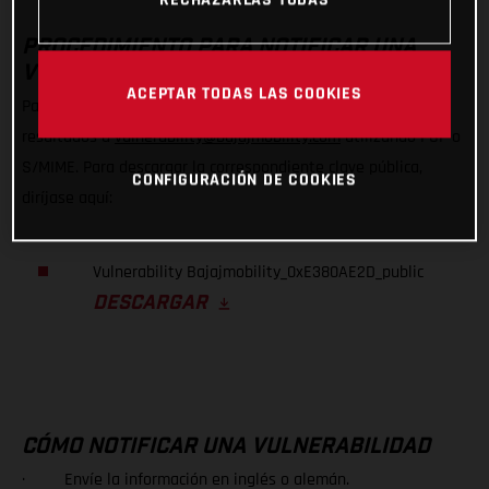
PROCEDIMIENTO PARA NOTIFICAR UNA
VULNERABILIDAD
ACEPTAR TODAS LAS COOKIES
Para comunicarnos una posible vulnerabilidad, envíenos sus
resultados a
vulnerability@bajajmobility.com
utilizando PGP o
S/MIME. Para descargar la correspondiente clave pública,
CONFIGURACIÓN DE COOKIES
diríjase aquí:
Vulnerability Bajajmobility_0xE380AE2D_public
DESCARGAR
CÓMO NOTIFICAR UNA VULNERABILIDAD
· Envíe la información en inglés o alemán.