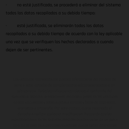
· no esté justificada, se procederá a eliminar del sistema
todos los datos recopilados a su debido tiempo;
· esté justificada, se eliminarán todos los datos
recopilados a su debido tiempo de acuerdo con la ley aplicable
una vez que se verifiquen los hechos declarados o cuando
dejen de ser pertinentes.
Los vehículos representados pueden diferenciarse del modelo de
serie y estar dotados de complementos adicionales sujetos a un
sobreprecio. Todas las indicaciones relativas al contenido del
suministro, aspecto, prestaciones, medidas y pesos de los vehículos
no son vinculantes y están sujetas a errores y fallos de impresión,
gramática y ortografía. Por este motivo, queda reservado el
derecho a realizar cualquier modificación. Recuerda que las
especificaciones de los distintos modelos pueden variar de un país a
otro. En el caso de superficies revestidas, puede haber diferencias