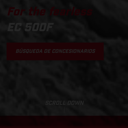
For the fearless
EC 500F
BÚSQUEDA DE CONCESIONARIOS
SCROLL DOWN