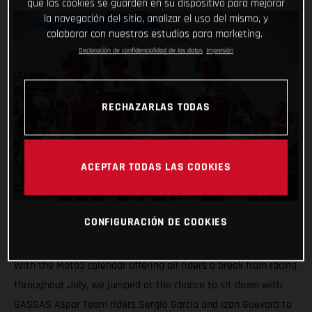
que las cookies se guarden en su dispositivo para mejorar
la navegación del sitio, analizar el uso del mismo, y
colaborar con nuestros estudios para marketing.
Declaración de confidencialidad de los datos
Impresión
RECHAZARLAS TODAS
ACEPTAR TODAS LAS COOKIES
CONFIGURACIÓN DE COOKIES
With the Moto3 calendar offering all riders a break from racing
throughout July, we jumped at the chance to sit down with
GASGAS Aspar Team riders Sergio Garcia and Izan Guevara to