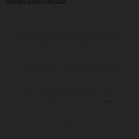
Click here to watch the video!
Los vehículos representados pueden diferenciarse del modelo de
serie y estar dotados de complementos adicionales sujetos a un
sobreprecio. Todas las indicaciones relativas al contenido del
suministro, aspecto, prestaciones, medidas y pesos de los vehículos
no son vinculantes y están sujetas a errores y fallos de impresión,
gramática y ortografía. Por este motivo, queda reservado el
derecho a realizar cualquier modificación. Recuerda que las
especificaciones de los distintos modelos pueden variar de un país a
otro. En el caso de superficies revestidas, puede haber diferencias
de color debido a las desviaciones habituales del proceso. Las
imágenes e ilustraciones de los modelos de enduro muestran el
estado de competición y no la versión homologada.
Los valores de consumo indicados se refieren al estado de serie
apto para carretera de los vehículos en el momento de la entrega
de fábrica.