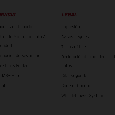
RVICIO
LEGAL
uales de Usuario
Impresión
trol de Mantenimiento &
Avisos Legales
uridad
Terms of Use
ormación de seguridad
Declaración de confidenciali
re Parts Finder
datos
GAS+ App
Ciberseguridad
antía
Code of Conduct
Whistleblower System