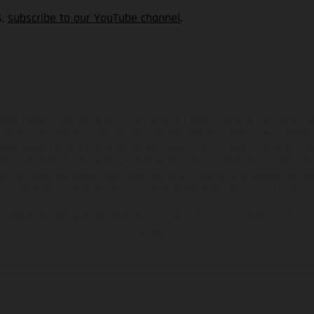
s,
subscribe to our YouTube channel
.
ados pueden diferenciarse del modelo de serie y estar dotados de complementos 
indicaciones relativas al contenido del suministro, aspecto, prestaciones, medidas 
están sujetas a errores y fallos de impresión, gramática y ortografía. Por este moti
lquier modificación. Recuerda que las especificaciones de los distintos modelos pue
erficies revestidas, puede haber diferencias de color debido a las desviaciones hab
raciones de los modelos de enduro muestran el estado de competición y no la ve
indicados se refieren al estado de serie apto para carretera de los vehículos en 
de fábrica.