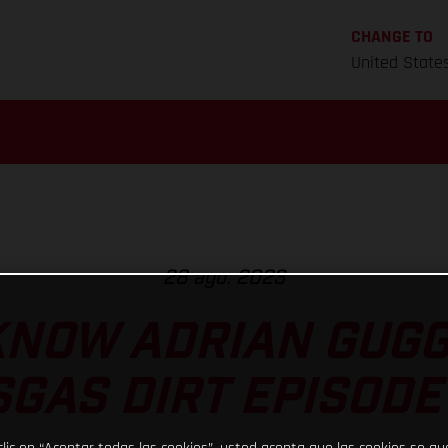
CHANGE TO
United State
28 ago. 2023
KNOW ADRIAN GUG
GAS DIRT EPISODE