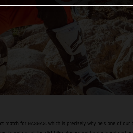
ect match for GASGAS, which is precisely why he’s one of our
we found out at the dirt bike playground he designed and bui