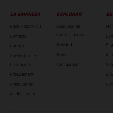
LA EMPRESA
EXPLORAR
SE
Bajaj Mobility AG
Búsqueda de
Man
Concesionarios
Contacto
Con
Newsletter
Seg
Carrera
News
Inf
Conviertete en
Distribuidor
Configurador
Spa
Procurement
GAS
Press Center
Gar
Media Library