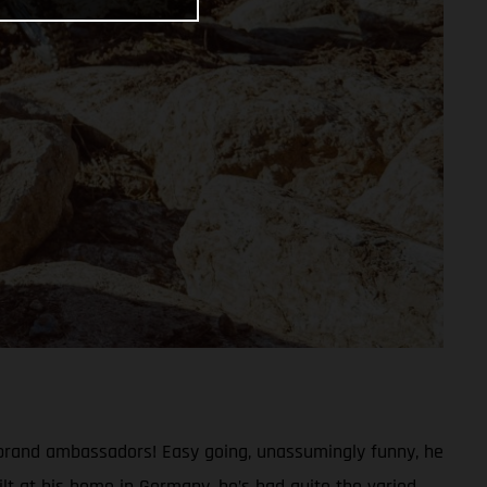
 brand ambassadors! Easy going, unassumingly funny, he
lt at his home in Germany, he’s had quite the varied