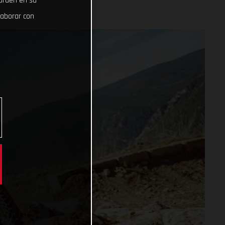
uarden en su
laborar con