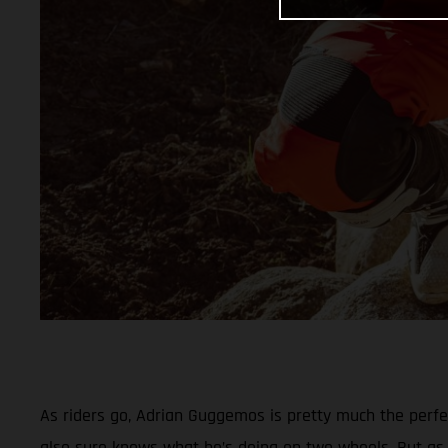
As riders go, Adrian Guggemos is pretty much the perf
also sure knows what he’s doing on two wheels. But as 