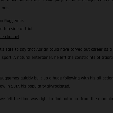
 out.
rian Guggemos
 fun side of trial
be channel
 it’s safe to say that Adrian could have carved out career as a
port. A natural entertainer, he left the constraints of tradit
 Guggemos quickly built up a huge following with his all-action
w in 2017, his popularity skyrocketed.
 we felt the time was right to find out more from the man him