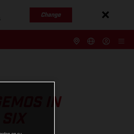
Change
s
GEMOS IN
 SIX