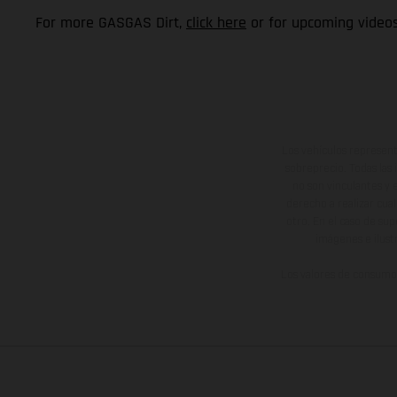
For more GASGAS Dirt,
click here
or for upcoming video
Los vehículos represent
sobreprecio. Todas las 
no son vinculantes y 
derecho a realizar cua
otro. En el caso de sup
imágenes e ilust
Los valores de consumo 