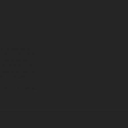
adicionales sujetos a un
y pesos de los vehículos
vo, queda reservado el
den variar de un país a
ituales del proceso. Las
rsión homologada.
el momento de la entrega