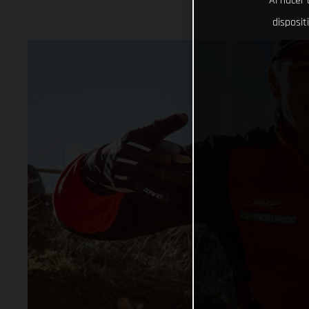
Al hacer 
disposit