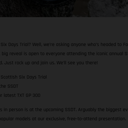
Six Days Trial? Well, we’re asking anyone who’s headed to Fo
 big reveal is open to everyone attending the iconic annual SS
d. Just rock up and join us. We’ll see you there!
cottish Six Days Trial
 the SSDT
r latest TXT GP 300
es in person is at the upcoming SSDT. Arguably the biggest eve
 popular models at our exclusive, free-to-attend presentation.