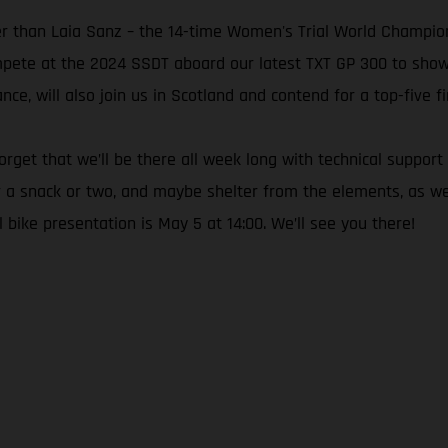
her than Laia Sanz – the 14-time Women's Trial World Champ
ompete at the 2024 SSDT aboard our latest TXT GP 300 to show j
e, will also join us in Scotland and contend for a top-five fi
t forget that we’ll be there all week long with technical supp
or a snack or two, and maybe shelter from the elements, as wel
bike presentation is May 5 at 14:00. We’ll see you there!