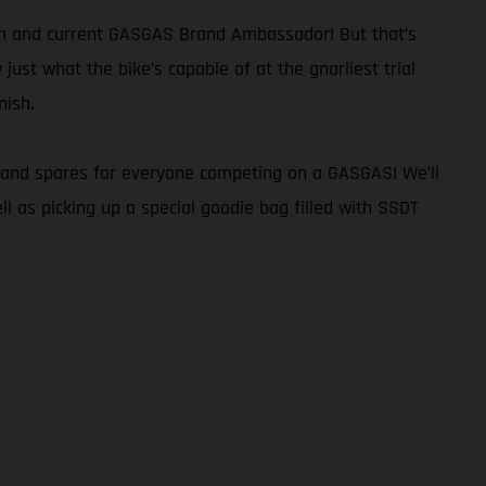
ion and current GASGAS Brand Ambassador! But that’s
ust what the bike’s capable of at the gnarliest trial
nish.
ort and spares for everyone competing on a GASGAS! We’ll
l as picking up a special goodie bag filled with SSDT