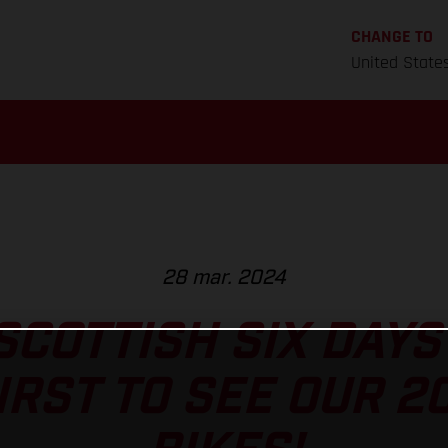
CHANGE TO
United State
28 mar. 2024
 SCOTTISH SIX DAYS
IRST TO SEE OUR 2