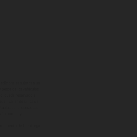
adicionales sujetos a un
y pesos de los vehículos
vo, queda reservado el
den variar de un país a
ituales del proceso. Las
rsión homologada.
el momento de la entrega