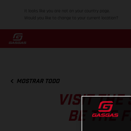
It looks like you are not on your country page.
Would you like to change to your current location?
MOSTRAR TODO
VISIT THE
BE THE F