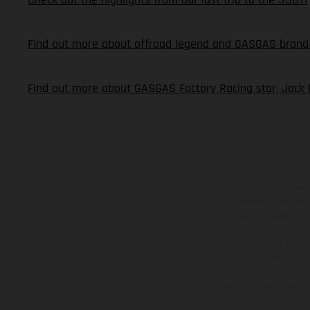
Find out more about offroad legend and GASGAS brand 
Find out more about GASGAS Factory Racing star, Jack 
Los vehículos represent
sobreprecio. Todas las 
no son vinculantes y 
derecho a realizar cua
otro. En el caso de sup
imágenes e ilust
Los valores de consumo 