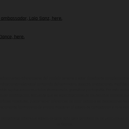
ambassador, Laia Sanz, here.
Dance, here.
ados pueden diferenciarse del modelo de serie y estar dotados de complementos 
indicaciones relativas al contenido del suministro, aspecto, prestaciones, medidas 
están sujetas a errores y fallos de impresión, gramática y ortografía. Por este moti
lquier modificación. Recuerda que las especificaciones de los distintos modelos pue
erficies revestidas, puede haber diferencias de color debido a las desviaciones hab
raciones de los modelos de enduro muestran el estado de competición y no la ve
indicados se refieren al estado de serie apto para carretera de los vehículos en 
de fábrica.