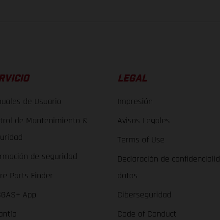
RVICIO
LEGAL
uales de Usuario
Impresión
trol de Mantenimiento &
Avisos Legales
uridad
Terms of Use
ormación de seguridad
Declaración de confidenciali
re Parts Finder
datos
GAS+ App
Ciberseguridad
antía
Code of Conduct