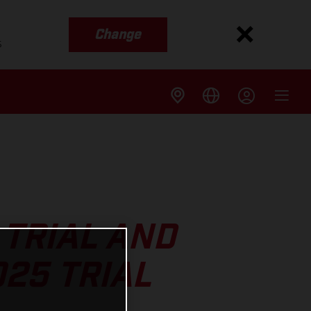
Change
s
 TRIAL AND
025 TRIAL