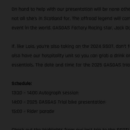
On hand to help with our presentation will be none ot
not all she’s in Scotland for. The offroad legend will c
event in the world. GASGAS Factory Racing star, Jack Danc
If, like Laia, you’re also taking on the 2024 SSDT, don’
also have our hospitality unit so you can grab a drink 
essentials. The date and time for the 2025 GASGAS trial 
Schedule:
13:30 – 14:00 Autograph session
14:00 – 2025 GASGAS Trial bike presentation
15:00 – Rider parade
Check out the highlights from our last trip to the SSDT!