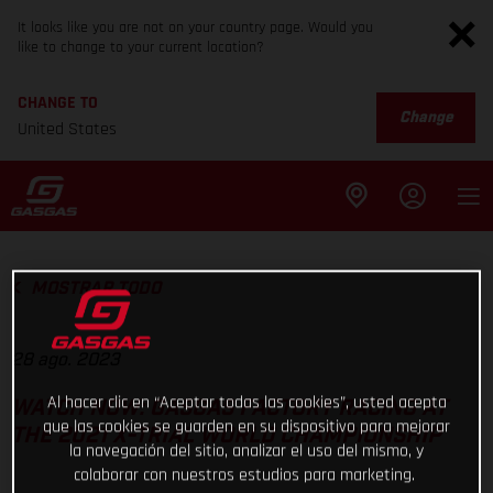
It looks like you are not on your country page. Would you
like to change to your current location?
CHANGE TO
Change
United States
MOSTRAR TODO
28 ago. 2023
Al hacer clic en “Aceptar todas las cookies”, usted acepta
WATCH NOW: GASGAS FACTORY RACING AT
que las cookies se guarden en su dispositivo para mejorar
THE 2021 X-TRIAL WORLD CHAMPIONSHIP
la navegación del sitio, analizar el uso del mismo, y
colaborar con nuestros estudios para marketing.