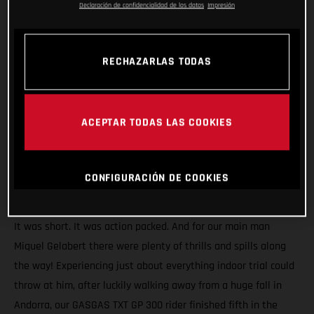
Declaración de confidencialidad de los datos
Impresión
RECHAZARLAS TODAS
ACEPTAR TODAS LAS COOKIES
CONFIGURACIÓN DE COOKIES
It was short. It was action packed. And for our main man
Miquel Gelabert there were plenty of thrills and spills along
the way! Experiencing just about everything indoor trial could
throw at him, after luckily walking away from a huge fall in
Andorra, our GASGAS TXT GP 300 rider finished fifth in the