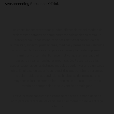
season-ending Barcelona X-Trial.
Los vehículos representados pueden diferenciarse del modelo de
serie y estar dotados de complementos adicionales sujetos a un
sobreprecio. Todas las indicaciones relativas al contenido del
suministro, aspecto, prestaciones, medidas y pesos de los vehículos
no son vinculantes y están sujetas a errores y fallos de impresión,
gramática y ortografía. Por este motivo, queda reservado el
derecho a realizar cualquier modificación. Recuerda que las
especificaciones de los distintos modelos pueden variar de un país a
otro. En el caso de superficies revestidas, puede haber diferencias
de color debido a las desviaciones habituales del proceso. Las
imágenes e ilustraciones de los modelos de enduro muestran el
estado de competición y no la versión homologada.
Los valores de consumo indicados se refieren al estado de serie
apto para carretera de los vehículos en el momento de la entrega
de fábrica.